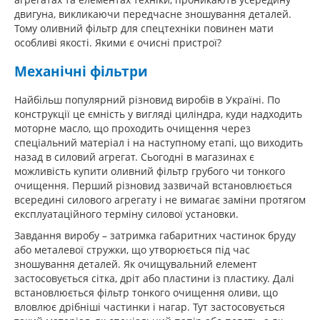
двигуна, викликаючи передчасне зношування деталей.
Тому оливний фільтр для спецтехніки повинен мати
особливі якості. Якими є очисні пристрої?
Механічні фільтри
Найбільш популярний різновид виробів в Україні. По
конструкції це ємність у вигляді циліндра, куди надходить
моторне масло, що проходить очищення через
спеціальний матеріал і на наступному етапі, що виходить
назад в силовий агрегат. Сьогодні в магазинах є
можливість купити оливний фільтр грубого чи тонкого
очищення. Перший різновид зазвичай встановлюється
всередині силового агрегату і не вимагає заміни протягом
експлуатаційного терміну силової установки.
Завдання виробу – затримка габаритних частинок бруду
або металевої стружки, що утворюється під час
зношування деталей. Як очищувальний елемент
застосовується сітка, дріт або пластини із пластику. Далі
встановлюється фільтр тонкого очищення оливи, що
вловлює дрібніші частинки і нагар. Тут застосовується