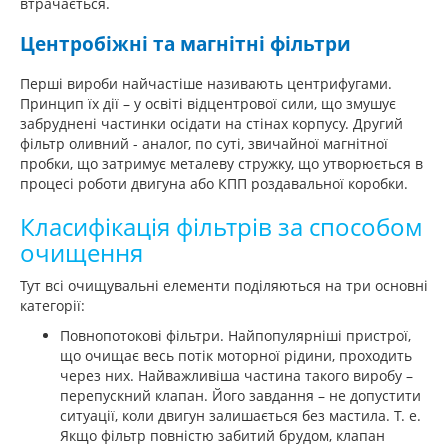
втрачається.
Центробіжні та магнітні фільтри
Перші вироби найчастіше називають центрифугами.
Принцип їх дії – у освіті відцентрової сили, що змушує
забруднені частинки осідати на стінах корпусу. Другий
фільтр оливний - аналог, по суті, звичайної магнітної
пробки, що затримує металеву стружку, що утворюється в
процесі роботи двигуна або КПП роздавальної коробки.
Класифікація фільтрів за способом
очищення
Тут всі очищувальні елементи поділяються на три основні
категорії:
Повнопотокові фільтри. Найпопулярніші пристрої,
що очищає весь потік моторної рідини, проходить
через них. Найважливіша частина такого виробу –
перепускний клапан. Його завдання – не допустити
ситуації, коли двигун залишається без мастила. Т. е.
Якщо фільтр повністю забитий брудом, клапан