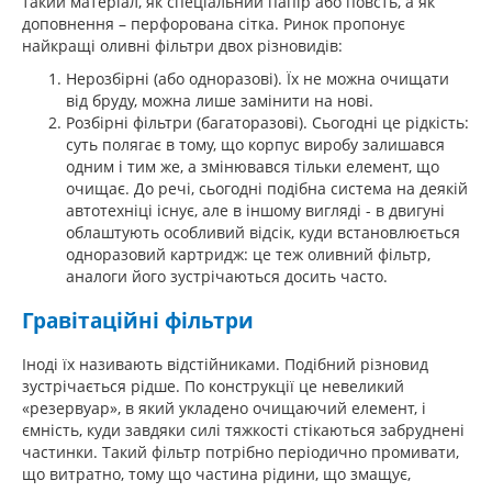
такий матеріал, як спеціальний папір або повсть, а як
доповнення – перфорована сітка. Ринок пропонує
найкращі оливні фільтри двох різновидів:
Нерозбірні (або одноразові). Їх не можна очищати
від бруду, можна лише замінити на нові.
Розбірні фільтри (багаторазові). Сьогодні це рідкість:
суть полягає в тому, що корпус виробу залишався
одним і тим же, а змінювався тільки елемент, що
очищає. До речі, сьогодні подібна система на деякій
автотехніці існує, але в іншому вигляді - в двигуні
облаштують особливий відсік, куди встановлюється
одноразовий картридж: це теж оливний фільтр,
аналоги його зустрічаються досить часто.
Гравітаційні фільтри
Іноді їх називають відстійниками. Подібний різновид
зустрічається рідше. По конструкції це невеликий
«резервуар», в який укладено очищаючий елемент, і
ємність, куди завдяки силі тяжкості стікаються забруднені
частинки. Такий фільтр потрібно періодично промивати,
що витратно, тому що частина рідини, що змащує,