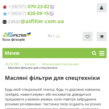
+38(095)
070-23-82
+38(067)
820-59-15
zakaz
@asfilter.com.ua
RU
|
UA
База фільтрів
Меню
AS FILTER
Каталог
Фільтри для спецтехніки
Масляні фільтри для спецтехніки
Масляні фільтри для спецтехніки
Будь-якій спеціальній техніці, будь то дорожня ковзанка,
грейдер, навантажувач або екскаватор доводиться
працювати у важких умовах, коли повітря забруднене
різними речовинами. Частинки пилу осідають на різних
агрегатах та елементах техніки, проникають усередину