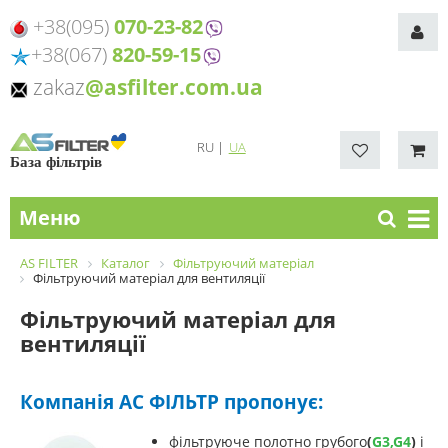
+38(095)
070-23-82
+38(067)
820-59-15
zakaz
@asfilter.com.ua
RU
|
UA
База фільтрів
Меню
AS FILTER
Каталог
Фільтруючий матеріал
Фільтруючий матеріал для вентиляції
Фільтруючий матеріал для
вентиляції
Компанія АС ФІЛЬТР пропонує:
фільтруюче полотно грубого
(
G3,G4
)
і