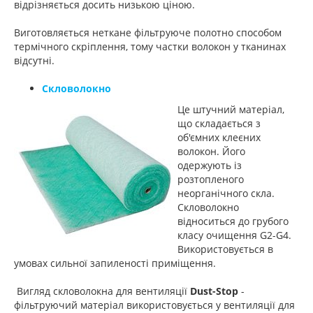
відрізняється досить низькою ціною.
Виготовляється неткане фільтруюче полотно способом
термічного скріплення, тому частки волокон у тканинах
відсутні.
Скловолокно
Це штучний матеріал,
що складається з
об'ємних клеєних
волокон. Його
одержують із
розтопленого
неорганічного скла.
Скловолокно
відноситься до грубого
класу очищення G2-G4.
Використовується в
умовах сильної запиленості приміщення.
Вигляд скловолокна для вентиляції
Dust-Stop
-
фільтруючий матеріал використовується у вентиляції для