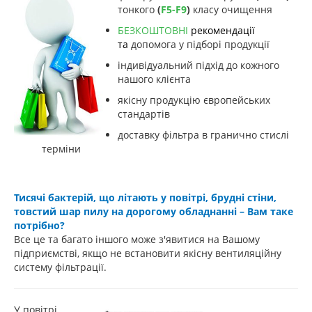
тонкого
(
F5-F9
)
класу очищення
БЕЗКОШТОВНІ
рекомендації
та
допомога у підборі продукції
індивідуальний підхід до кожного
нашого клієнта
якісну продукцію європейських
стандартів
доставку фільтра в гранично стислі
терміни
Тисячі бактерій, що літають у повітрі, брудні стіни,
товстий шар пилу на дорогому обладнанні – Вам таке
потрібно?
Все це та багато іншого може з'явитися на Вашому
підприємстві, якщо не встановити якісну вентиляційну
систему фільтрації.
У повітрі,