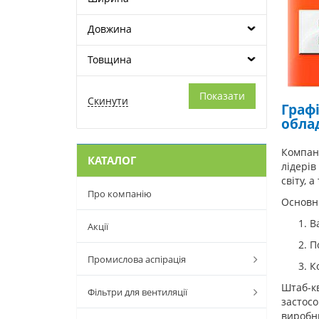
Довжина
Товщина
Графі
обла
Компані
КАТАЛОГ
лідерів
світу, 
Про компанію
Основні
В
Акції
П
Промислова аспірація
К
Штаб-кв
Фільтри для вентиляції
застосо
виробни