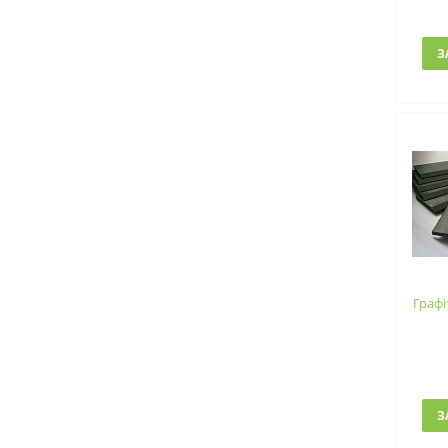
З
Графі
З