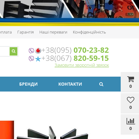
 оплата
Гарантія
Наші переваги
Конфіденційність
+38(095)
070-23-82
+38(067)
820-59-15
Замовити зворотній звязок
БРЕНДИ
КОНТАКТИ
0
0
0