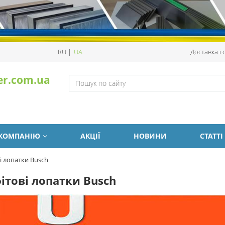
RU
|
UA
Доставка і
er.com.ua
 КОМПАНІЮ
АКЦІЇ
НОВИНИ
СТАТТІ
і лопатки Busch
ітові лопатки Busch