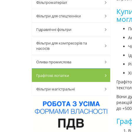
Фільтроматеріал
Купи
Фільтри для спецтехніки
могл
П
Гідравлічні фільтри
А
Фільтри для компресорів та
Ч
насосів
І
Олива промислова
Р
Х
Графітові лопатки
Графіто
текстол
Фільтри магістральні
Вони ду
реакцій
до +500
Граф
В