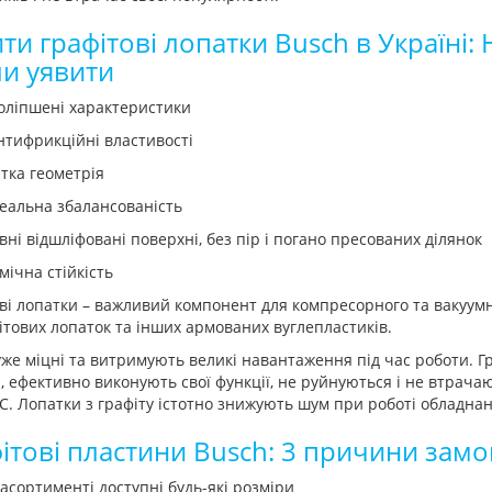
ти графітові лопатки Busch в Україні:
и уявити
оліпшені характеристики
нтифрикційні властивості
ітка геометрія
деальна збалансованість
івні відшліфовані поверхні, без пір і погано пресованих ділянок
імічна стійкість
ві лопатки – важливий компонент для компресорного та вакуум
ітових лопаток та інших армованих вуглепластиків.
же міцні та витримують великі навантаження під час роботи. Гр
, ефективно виконують свої функції, не руйнуються і не втрача
С. Лопатки з графіту істотно знижують шум при роботі обладнанн
ітові пластини Busch: 3 причини замо
 асортименті доступні будь-які розміри