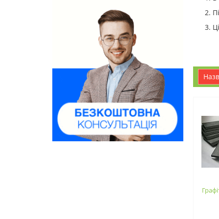
П
Ц
наз
Графі