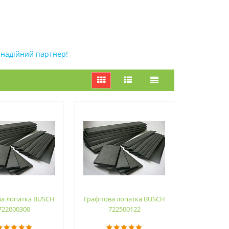
 надійний партнер!
ва лопатка BUSCH
Графітова лопатка BUSCH
722000300
722500122