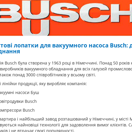
тові лопатки для вакуумного насоса Busch: д
днання
я Busch була створена у 1963 році в Німеччині. Понад 50 років
 виробників вакуумного обладнання для всіх галузей промислово
а також понад 3000 співробітників у всьому світі.
 лінійки продукції, яку виробляє компанія:
акуумні насоси Буш
овітродувки Busch
омпресори Busch
артира і найбільший завод розташований у Німеччині, у місті 
вуються найновіші технології для задоволення вимог клієнтів. 
ків і не втрачає своєї популярності.