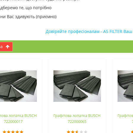
ідберемо те, що потрібно
іни Вас здивують (приємно)
Довіряйте професіоналам - AS FILTER Ваш
ва
това лопатка BUSCH
Графітова лопатка BUSCH
Графіто
722000017
722000065