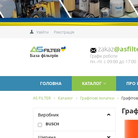
Увійти
Реєстрація
zakaz
@asfilt
Графік роботи
База фільтрів
пн.-пт. с 09:00 до 17:00
ГОЛОВНА
КАТАЛОГ
ПРО
AS FILTER
Каталог
Графітові лопатки
Графітов
Граф
Виробник
BUSCH
Ширина