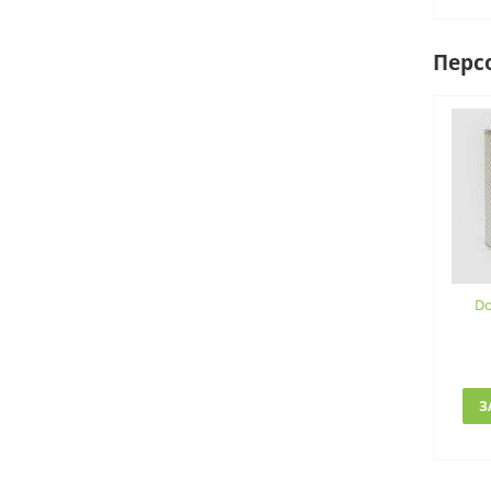
Перс
Do
З