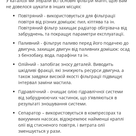
У каталозі ми зібрали всі основні фільтри Mann, щоб Вам
не довелося шукати в інших місцях:
Повітряний - використовується для фільтрації
повітря від різних домішок: пил, кіптява та ін.
Повітряний фільтр захищає радіатор обігрівача від
забруднень, та покращує параметри експлуатації.
Паливний - фільтрує паливо перед його подачею до
двигуна, захищає двигун від паливних домішок: осад
з бензобаку, вода, парафіни та ін.
Олійний - запобігає зносу деталей. Виводить
шкідливі фракції, які знижують ресурси двигуна, а
також завдяки високій якості фільтрації підвищує
інтервал заміни мастила.
Гідравлічний - очищає олію гідравлічної системи
від забруднюючих частинок, що з'являються в
результаті зношування системи.
Сепаратор – використовується в компресорах та
вакуумних насосах, відокремлює найменші краплі
олії від стисненого повітря, і витрата олії
зменшується у рази.