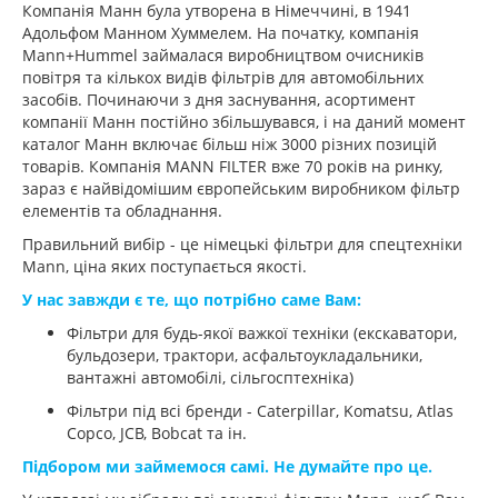
Компанія Манн була утворена в Німеччині, в 1941
Адольфом Манном Хуммелем. На початку, компанія
Mann+Hummel займалася виробництвом очисників
повітря та кількох видів фільтрів для автомобільних
засобів. Починаючи з дня заснування, асортимент
компанії Манн постійно збільшувався, і на даний момент
каталог Манн включає більш ніж 3000 різних позицій
товарів. Компанія MANN FILTER вже 70 років на ринку,
зараз є найвідомішим європейським виробником фільтр
елементів та обладнання.
Правильний вибір - це німецькі фільтри для спецтехніки
Mann, ціна яких поступається якості.
У нас завжди є те, що потрібно саме Вам:
Фільтри для будь-якої важкої техніки (екскаватори,
бульдозери, трактори, асфальтоукладальники,
вантажні автомобілі, сільгосптехніка)
Фільтри під всі бренди - Caterpillar, Komatsu, Atlas
Copco, JCB, Bobcat та ін.
Підбором ми займемося самі. Не думайте про це.