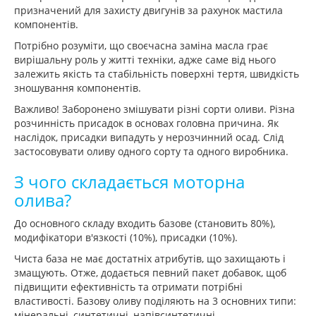
призначений для захисту двигунів за рахунок мастила
компонентів.
Потрібно розуміти, що своєчасна заміна масла грає
вирішальну роль у житті техніки, адже саме від нього
залежить якість та стабільність поверхні тертя, швидкість
зношування компонентів.
Важливо! Заборонено змішувати різні сорти оливи. Різна
розчинність присадок в основах головна причина. Як
наслідок, присадки випадуть у нерозчинний осад. Слід
застосовувати оливу одного сорту та одного виробника.
З чого складається моторна
олива?
До основного складу входить базове (становить 80%),
модифікатори в'язкості (10%), присадки (10%).
Чиста база не має достатніх атрибутів, що захищають і
змащують. Отже, додається певний пакет добавок, щоб
підвищити ефективність та отримати потрібні
властивості. Базову оливу поділяють на 3 основних типи:
мінеральні, синтетичні, напівсинтетичні.