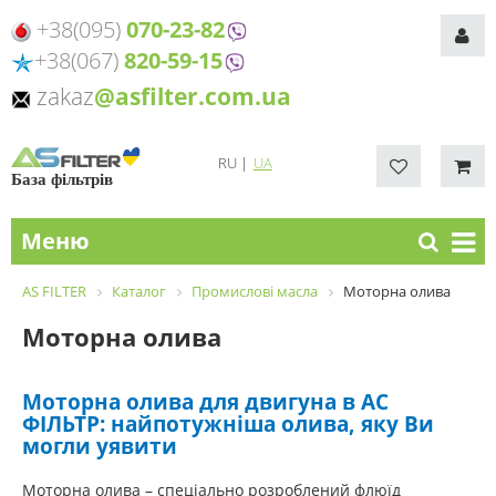
+38(095)
070-23-82
+38(067)
820-59-15
zakaz
@asfilter.com.ua
RU
|
UA
База фільтрів
Меню
AS FILTER
Каталог
Промислові масла
Моторна олива
Моторна олива
Моторна олива для двигуна в АС
ФІЛЬТР: найпотужніша олива, яку Ви
могли уявити
Моторна олива – спеціально розроблений флюїд