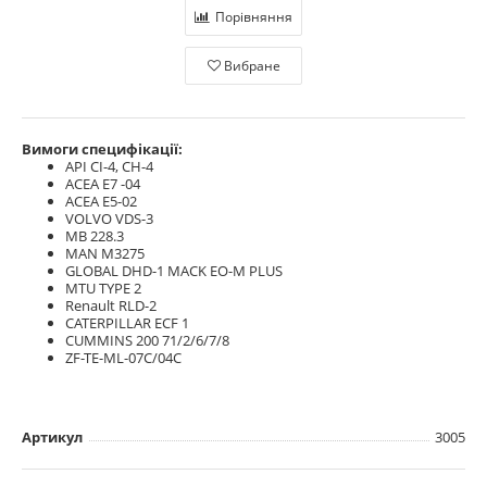
Порівняння
Вибране
Вимоги специфікації:
API CI-4, CH-4
ACEA E7 -04
ACEA E5-02
VOLVO VDS-3
MB 228.3
MAN M3275
GLOBAL DHD-1 MACK EO-M PLUS
MTU TYPE 2
Renault RLD-2
CATERPILLAR ECF 1
CUMMINS 200 71/2/6/7/8
ZF-TE-ML-07C/04C
Артикул
3005