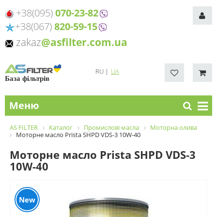
+38(095)
070-23-82
+38(067)
820-59-15
zakaz
@asfilter.com.ua
RU
|
UA
База фільтрів
Меню
AS FILTER
Каталог
Промислові масла
Моторна олива
Моторне масло Prista SHPD VDS-3 10W-40
Моторне масло Prista SHPD VDS-3
10W-40
New