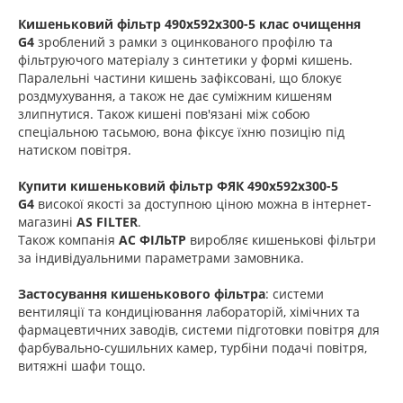
Кишеньковий фільтр 490х592х300-5 клас очищення
G4
зроблений з рамки з оцинкованого профілю та
фільтруючого матеріалу з синтетики у формі кишень.
Паралельні частини кишень зафіксовані, що блокує
роздмухування, а також не дає суміжним кишеням
злипнутися. Також кишені пов'язані між собою
спеціальною тасьмою, вона фіксує їхню позицію під
натиском повітря.
Купити кишеньковий фільтр
ФЯК 490х592х300-5
G4
високої якості за доступною ціною можна в інтернет-
магазині
AS FILTER
.
Також компанія
АС ФІЛЬТР
виробляє кишенькові фільтри
за індивідуальними параметрами замовника.
Застосування кишенькового фільтра
: системи
вентиляції та кондиціювання лабораторій, хімічних та
фармацевтичних заводів, системи підготовки повітря для
фарбувально-сушильних камер, турбіни подачі повітря,
витяжні шафи тощо.