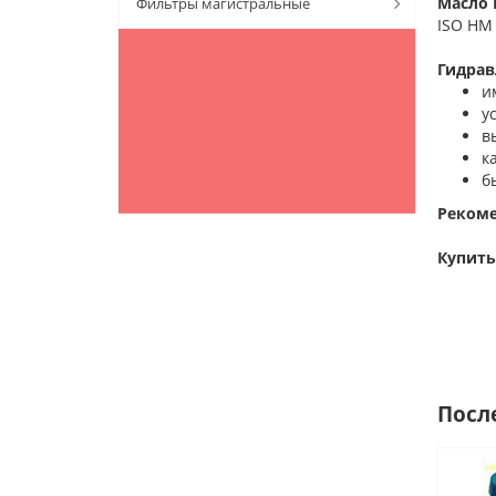
Масло 
Фильтры магистральные
ISO HM 
Гидрав
и
у
в
к
б
Рекоме
Купить
Посл