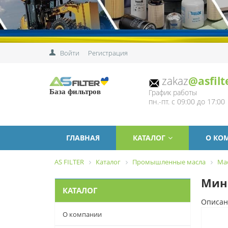
Войти
Регистрация
zakaz
@asfilt
График работы
База фильтров
пн.-пт. с 09:00 до 17:00
ГЛАВНАЯ
КАТАЛОГ
О КО
AS FILTER
Каталог
Промышленные масла
Ма
Мин
КАТАЛОГ
Описан
О компании