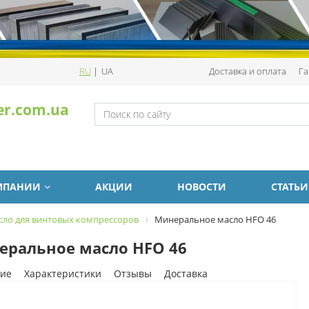
RU
|
UA
Доставка и оплата
Га
er.com.ua
МПАНИИ
АКЦИИ
НОВОСТИ
СТАТЬИ
сло для винтовых компрессоров
Минеральное масло HFO 46
еральное масло HFO 46
ие
Характеристики
Отзывы
Доставка