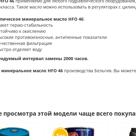
HFO 46
применяемо для любого гидравлического оборудования,
класса. Такое масло можно использовать в регуляторах с цил
лическое минеральное масло HFO 46
:
меет термо-стабильность
стойчиво к окислению
ысокие противоизносные, антипенные показатели
ачественная фильтрация
ыстро отделяет воду
ндуемый интервал замены 2000 часов.
 минеральное масло HFO 46
производства Бельгия, Вы может
е просмотра этой модели чаще всего покуп
Хит