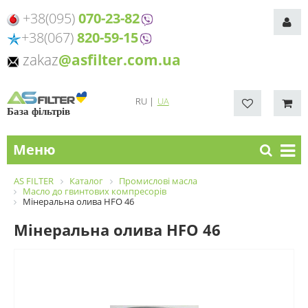
+38(095)
070-23-82
+38(067)
820-59-15
zakaz
@asfilter.com.ua
RU
|
UA
База фільтрів
Меню
AS FILTER
Каталог
Промислові масла
Масло до гвинтових компресорів
Мінеральна олива HFO 46
Мінеральна олива HFO 46