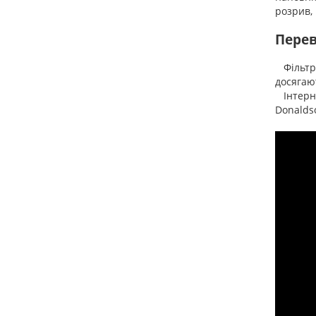
розрив,
Перев
Фільтри
досягают
Інтерне
Donaldso