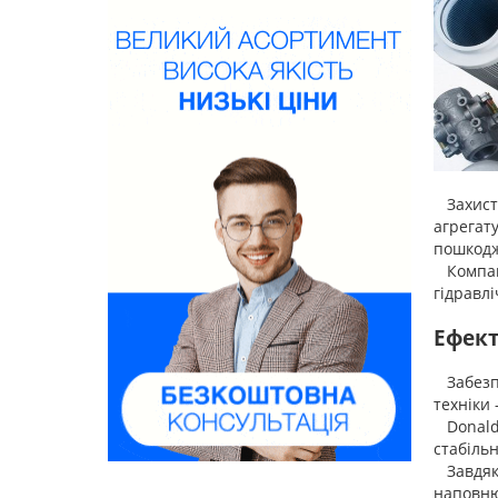
Захист 
агрегату
пошкодж
Компані
гідравл
Ефект
Забезпе
техніки
Donalds
стабільн
Завдяки
наповнюв