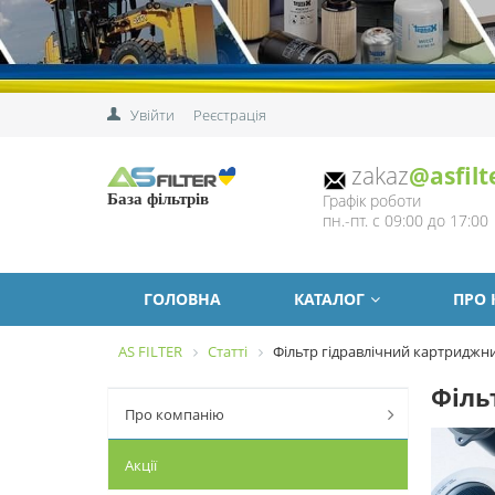
Увійти
Реєстрація
zakaz
@asfilt
Графік роботи
База фільтрів
пн.-пт. с 09:00 до 17:00
ГОЛОВНА
КАТАЛОГ
ПРО
AS FILTER
Статті
Фільтр гідравлічний картриджн
Філь
Про компанію
Акції