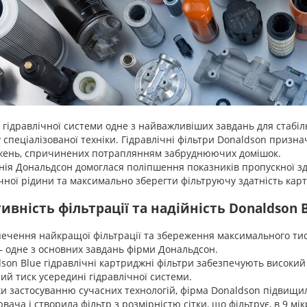
гідравлічної системи одне з найважливіших завдань для стабіль
 спеціалізованої техніки. Гідравлічні фільтри Donaldson признач
ень, спричинених потраплянням забруднюючих домішок.
я Дональдсон домоглася поліпшення показників пропускної здат
ічної рідини та максимально зберегти фільтруючу здатність кар
ивність фільтрації та надійність Donaldson 
чення найкращої фільтрації та збереження максимального тиск
 – одне з основних завдань фірми Дональдсон.
on Blue гідравлічні картриджні фільтри забезпечують високий з
ий тиск усередині гідравлічної системи.
 застосуванню сучасних технологій, фірма Donaldson підвищил
ача і створила фільтр з розмірністю сітки, що фільтрує, в 9 мік