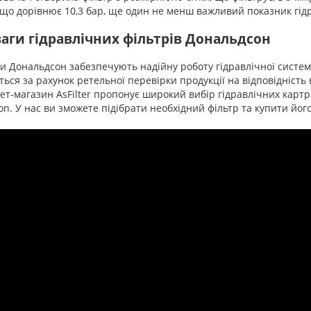
 що дорівнює 10,3 бар, ще один не менш важливий показник гід
аги гідравлічних фільтрів Дональдсон
 Дональдсон забезпечують надійну роботу гідравлічної системи
ься за рахунок ретельної перевірки продукції на відповідність
т-магазин AsFilter пропонує широкий вибір гідравлічних картри
n. У нас ви зможете підібрати необхідний фільтр та купити його