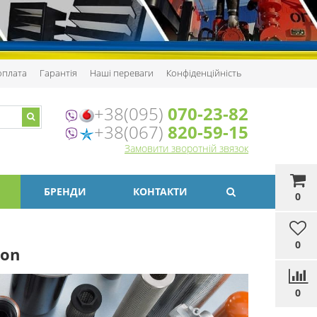
 оплата
Гарантія
Наші переваги
Конфіденційність
+38(095)
070-23-82
+38(067)
820-59-15
Замовити зворотній звязок
БРЕНДИ
КОНТАКТИ
0
0
son
0