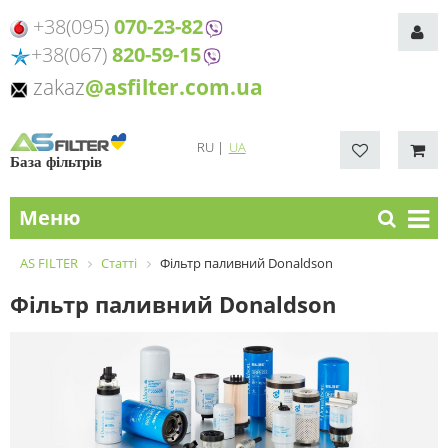
+38(095)
070-23-82
+38(067)
820-59-15
zakaz
@asfilter.com.ua
RU
|
UA
База фільтрів
Меню
AS FILTER
Статті
Фільтр паливний Donaldson
Фільтр паливний Donaldson