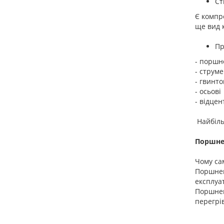
Ст
Є компре
ще вид 
Пр
- поршн
- струме
- гвинто
- осьові
- відцен
Найбіль
Поршне
Чому са
Поршнев
експлуат
Поршнев
перегрів