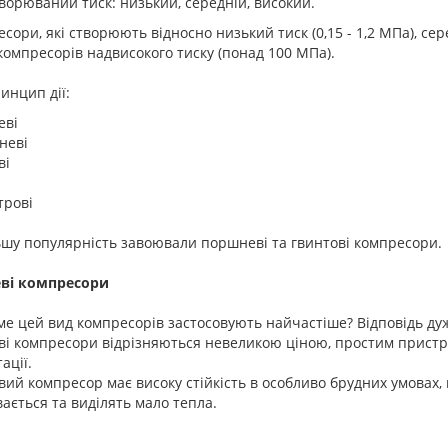
ворюваний тиск: низький, середній, високий.
сори, які створюють відносно низький тиск (0,15 - 1,2 МПа), сере
компресорів надвисокого тиску (понад 100 МПа).
инцип дії:
еві
неві
ві
трові
шу популярність завоювали поршневі та гвинтові компресори.
ві компресори
ме цей вид компресорів застосовують найчастіше? Відповідь ду
і компресори відрізняються невеликою ціною, простим пристро
ації.
ий компресор має високу стійкість в особливо брудних умовах, 
ається та виділять мало тепла.