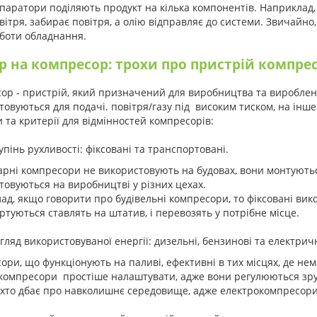
паратори поділяють продукт на кілька компонентів. Наприклад,
вітря, забирає повітря, а олію відправляє до системи. Звичайн
боти обладнання.
р на компресор: трохи про пристрій компре
ор - пристрій, який призначений для виробництва та вироблен
товуються для подачі. повітря/газу під високим тиском, на інш
 та критерії для відмінностей компресорів:
упінь рухливості: фіксовані та транспортовані.
арні компресори не використовують на будовах, вони монтуютьс
товуються на виробництві у різних цехах.
ад, якщо говорити про будівельні компресори, то фіксовані вик
туються ставлять на штатив, і перевозять у потрібне місце.
гляд використовуваної енергії: дизельні, бензинові та електричн
ори, що функціонують на паливі, ефективні в тих місцях, де не
компресори простіше налаштувати, адже вони регулюються зруч
, хто дбає про навколишнє середовище, адже електрокомпресори