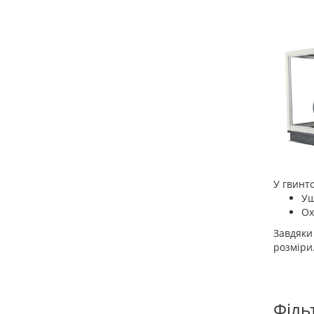
У гвинт
Ущ
Ох
Завдяки
розміри
Філь