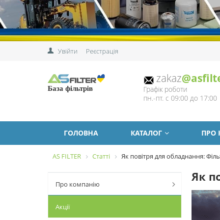
Увійти
Реєстрація
zakaz
@asfilt
Графік роботи
База фільтрів
пн.-пт. с 09:00 до 17:00
ГОЛОВНА
КАТАЛОГ
ПРО
AS FILTER
Статті
Як повітря для обладнання: Філь
Як п
Про компанію
Акції