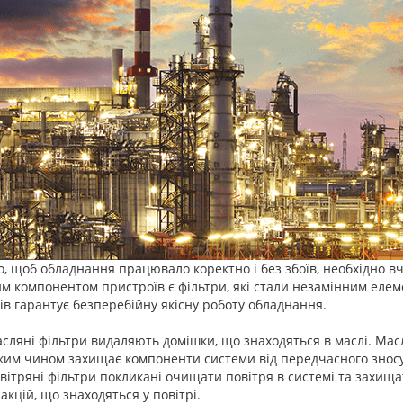
о, щоб обладнання працювало коректно і без збоїв, необхідно 
м компонентом пристроїв є фільтри, які стали незамінним елем
ів гарантує безперебійну якісну роботу обладнання.
сляні фільтри видаляють домішки, що знаходяться в маслі. Мас
ким чином захищає компоненти системи від передчасного зносу
вітряні фільтри покликані очищати повітря в системі та захища
акцій, що знаходяться у повітрі.