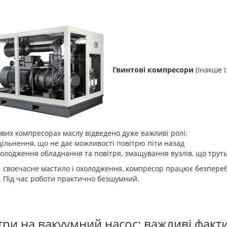
Гвинтові компресори
(Інакше 
ових компресорах маслу відведено дуже важливі ролі:
ільнення, що не дає можливості повітрю піти назад
олодження обладнання та повітря, змащування вузлів, що трут
 своєчасне мастило і охолодження, компресор працює безпереб
. Під час роботи практично безшумний.
три на вакуумний насос: важливі факт