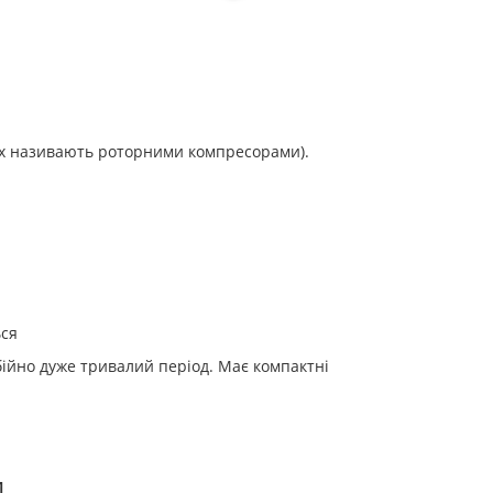
їх називають роторними компресорами).
ься
ійно дуже тривалий період. Має компактні
и