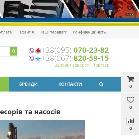
 оплата
Гарантія
Наші переваги
Конфіденційність
+38(095)
070-23-82
+38(067)
820-59-15
Замовити зворотній звязок
БРЕНДИ
КОНТАКТИ
0
0
сорів та насосів
0