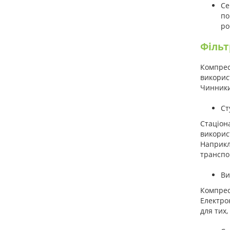
Се
по
ро
Фільт
Компрес
викорис
Чинники
Ст
Стаціон
викорис
Наприкл
транспор
Ви
Компрес
Електро
для тих