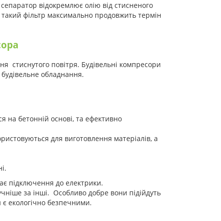
 сепаратор відокремлює олію від стисненого
о, такий фільтр максимально продовжить термін
сора
ня стиснутого повітря. Будівельні компресори
е будівельне обладнання.
я на бетонній основі, та ефективно
ористовуються для виготовлення матеріалів, а
і.
має підключення до електрики.
ніше за інші. Особливо добре вони підійдуть
 є екологічно безпечними.