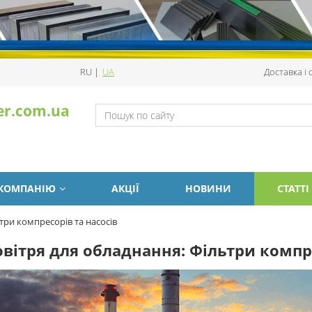
RU
|
UA
Доставка і
er.com.ua
 КОМПАНІЮ
АКЦІЇ
НОВИНИ
СТАТТІ
три компресорів та насосів
овітря для обладнання: Фільтри компре