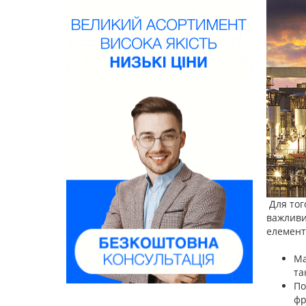
Для тог
важливи
елемент
Ма
та
По
фр