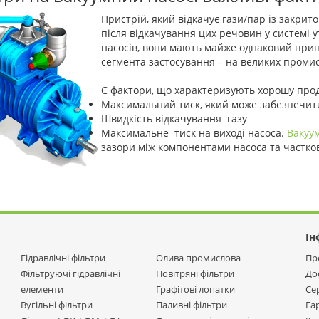
Пристрій, який відкачує гази/пар із закрито
після відкачування цих речовин у системі у
насосів, вони мають майже однаковий прин
сегмента застосування – на великих промис
Є фактори, що характеризують хорошу прод
Максимальний тиск, який може забезпечит
Швидкість відкачування газу
Максимальне тиск на виході насоса.
Вакуу
зазори між компонентами насоса та частков
Ін
Гідравлічні фільтри
Олива промислова
Пр
Фільтруючі гідравлічні
Повітряні фільтри
До
елементи
Графітові лопатки
Се
Вугільні фільтри
Паливні фільтри
Га