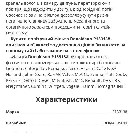
крапель вологи. в камеру двигуна, перетворюючи
повітря, що надходить у двигун, в однорідний потік.
Своєчасна заміна фільтра дозволяє усунути ризик
негативного впливу забруднень механічного та
органічного характеру, продовжити термін служби
механізму.
Купити повітряний фільтр Donaldson P133138
оригінальної якості за доступною ціною Ви можете на
нашому сайті або замовити за телефоном
Фільтри
Donaldson P133138
використовуються
фактично на всіх моделях техніки таких виробників, як:
Liebherr, Caterpillar, Komatsu, Terex, Hitachi, Case New
Holland, John Deere, КамАЗ, Volvo, M.A.N., Scania, Fiat, Deutz,
Perkins, Detroit Diesel, Mitsubishi, МТЗ, Renault, DAF, ERF,
Freightliner, Cumins, Wirtgen, Vogele, Hamm, Bomag та інші
Характеристики
Марка
P133138
Виробник
DONALDSON