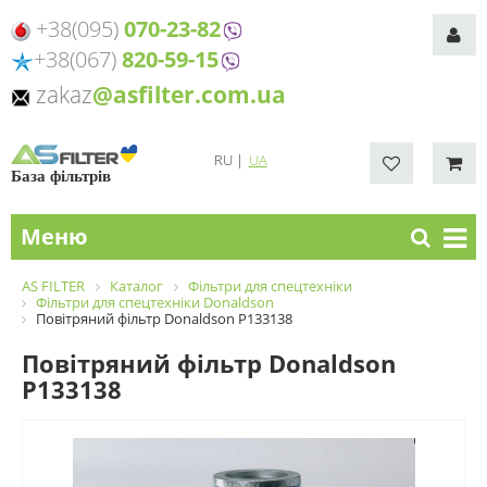
+38(095)
070-23-82
+38(067)
820-59-15
zakaz
@asfilter.com.ua
RU
|
UA
База фільтрів
Меню
AS FILTER
Каталог
Фільтри для спецтехніки
Фільтри для спецтехніки Donaldson
Повітряний фільтр Donaldson P133138
Повітряний фільтр Donaldson
P133138