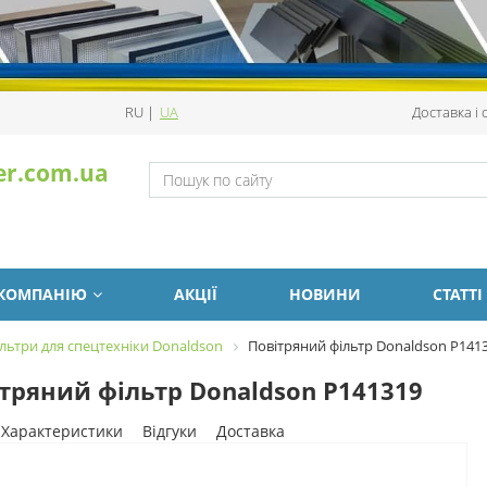
RU
|
UA
Доставка і
er.com.ua
 КОМПАНІЮ
АКЦІЇ
НОВИНИ
СТАТТІ
льтри для спецтехніки Donaldson
Повітряний фільтр Donaldson P141
тряний фільтр Donaldson P141319
Характеристики
Відгуки
Доставка