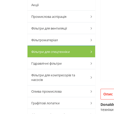
Акції
Промислова аспірація
Фільтри для вентиляції
Фільтроматеріал
Фільтри для спецтехніки
Гідравлічні фільтри
Фільтри для компресорів та
насосів
Олива промислова
Опис
Графітові лопатки
Donald
техніки