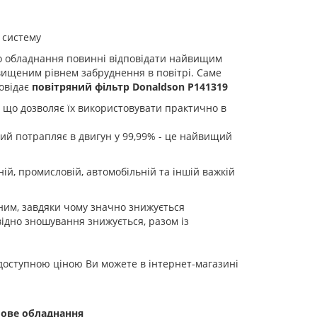
 систему
ого обладнання повинні відповідати найвищим
вищеним рівнем забруднення в повітрі. Саме
овідає
повітряний фільтр Donaldson P141319
, що дозволяє їх використовувати практично в
ий потрапляє в двигун у 99,99% - це найвищий
ній, промисловій, автомобільній та іншій важкій
ним, завдяки чому значно знижується
дно зношування знижується, разом із
 доступною ціною Ви можете в інтернет-магазині
лове обладнання