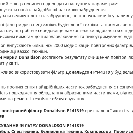
яний фільтр повинен відповідати наступним параметрам:
опускати навіть найдрібніші частинки забруднення
увати велику кількість забруднень, не пропускаючи їх у паливну
ні фільтри для спецтехніки, будівельної техніки та промислов
, тому що робоче середовище важкої техніки відрізняється під
високим вимогам до пиловловлювання та пилоутримування відп
on випускають більш ніж 2000 модифікацій повітряних фільтрів
одиниці важкої техніки.
и марки Donaldson
досягають результату очищення повітря, як
т у світі.
ажливо використовувати фільтр
Дональдсон
P141319
у будівель
?
інь проникнення найдрібніших частинок забруднення є незнач
ість пошкодження обладнання абразивними частинками, відпові
ми на ремонт і технічне обслуговування.
 повітряний фільтр Donaldson P141319
оригінальної якості за
ER
УВАННЯ ФІЛЬТРУ DONALDSON P141319
білі, Спецтехніка, Будівельна техніка, Компресори, Промис