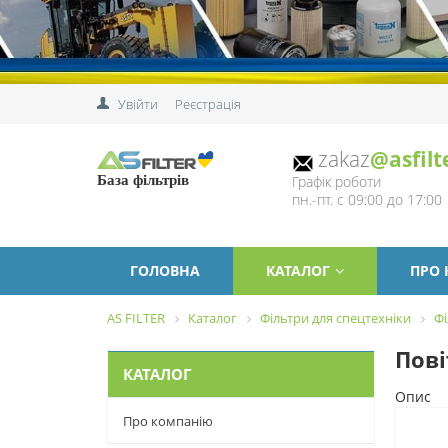
Увійти
Реєстрація
zakaz
@asfilt
Графік роботи
База фільтрів
пн.-пт. с 09:00 до 17:00
ГОЛОВНА
КАТАЛОГ
ПРО
AS FILTER
Каталог
Фільтри для спецтехніки
Фі
Пові
КАТАЛОГ
Опис
Про компанію