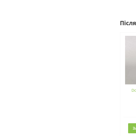
Після
Do
З