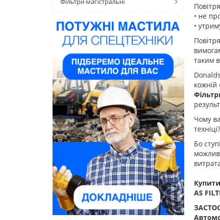
Фільтри магістральні
Повітр
• не пр
• утрим
Повітря
вимогам
таким 
Donalds
кожній 
Фільтр
результа
Чому в
техніці
Бо ступ
можлив
витрата
Купити
AS FILT
ЗАСТОС
Автомо