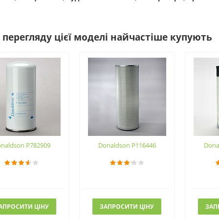
 перегляду цієї моделі найчастіше купують
naldson P782909
Donaldson P116446
Dona
АПРОСИТИ ЦІНУ
ЗАПРОСИТИ ЦІНУ
ЗАП