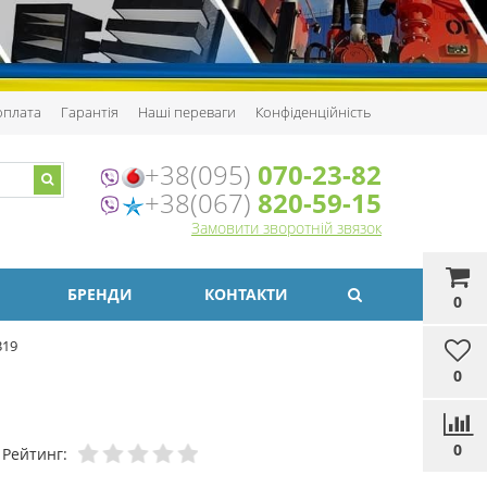
 оплата
Гарантія
Наші переваги
Конфіденційність
+38(095)
070-23-82
+38(067)
820-59-15
Замовити зворотній звязок
БРЕНДИ
КОНТАКТИ
0
319
0
0
Рейтинг: