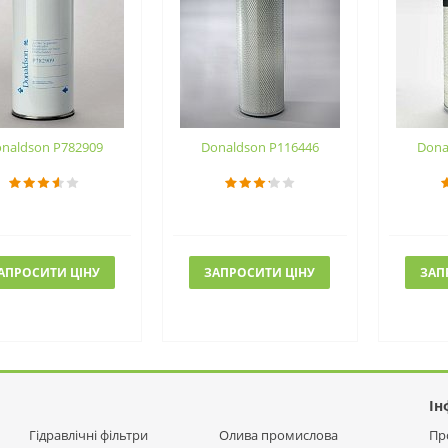
naldson P782909
Donaldson P116446
Dona
АПРОСИТИ ЦІНУ
ЗАПРОСИТИ ЦІНУ
ЗАП
Ін
Гідравлічні фільтри
Олива промислова
Пр