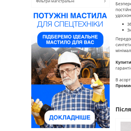
Фільтри магістральні
Безпере
постійн
удоско
З
З
Передо
синтети
мінімал
Купити
гаранті
В асорт
Промис
Після