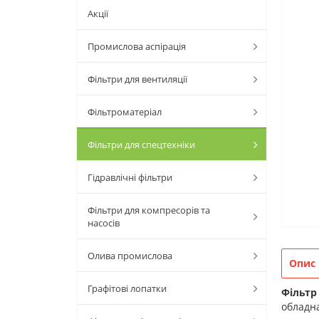
Акції
Промислова аспірація
Фільтри для вентиляції
Фільтроматеріал
Фільтри для спецтехніки
Гідравлічні фільтри
Фільтри для компресорів та
насосів
Олива промислова
Опис
Графітові лопатки
Фільтр
обладна