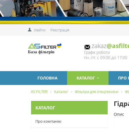
Увійти
Реєстрація
zakaz
@asfilt
Графік роботи
База фільтрів
пн.-пт. с 09:00 до 17:00
ГОЛОВНА
КАТАЛОГ
ПРО
AS FILTER
Каталог
Фільтри для спецтехніки
Фі
Гідр
КАТАЛОГ
Опис
Про компанію