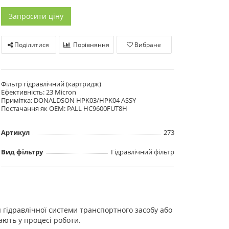
Запросити ціну
Поділитися
Порівняння
Вибране
Фільтр гідравлічний (картридж)
Ефективність: 23 Micron
Примітка: DONALDSON HPK03/HPK04 ASSY
Постачання як OEM: PALL HC9600FUT8H
Артикул
273
Вид фільтру
Гідравлічний фільтр
гідравлічної системи транспортного засобу або
ають у процесі роботи.