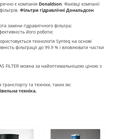
еречно є компанія
Donaldson
. Фахівці компанії
фільтрів.
Фільтри гідравлічні Дональдсон
та заміни гідравлічного фільтра;
фективність його роботи;
користовується технологія Synteq на основі
ність фільтрації до 99.9 % і вловлювати частки
AS FILTER можна за найоптимальнішою ціною з
в транспорту та техніки, таких як:
вельна техніка.