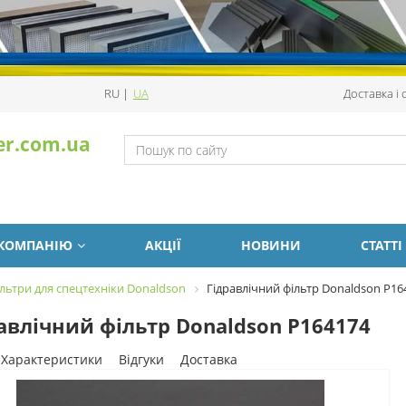
RU
|
UA
Доставка і
er.com.ua
 КОМПАНІЮ
АКЦІЇ
НОВИНИ
СТАТТІ
льтри для спецтехніки Donaldson
Гідравлічний фільтр Donaldson P16
авлічний фільтр Donaldson P164174
Характеристики
Відгуки
Доставка