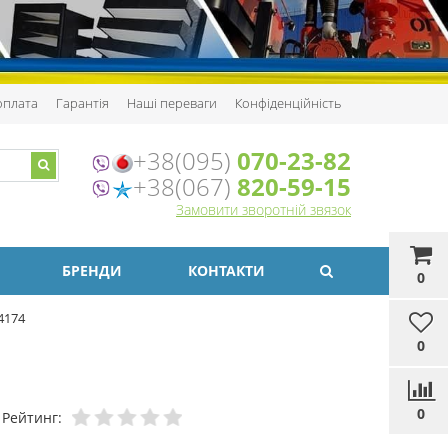
 оплата
Гарантія
Наші переваги
Конфіденційність
+38(095)
070-23-82
+38(067)
820-59-15
Замовити зворотній звязок
БРЕНДИ
КОНТАКТИ
0
4174
0
0
Рейтинг: