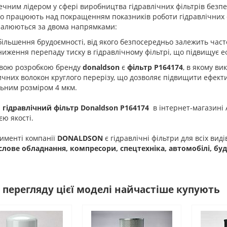
чним лідером у сфері виробництва гідравлічних фільтрів безп
о працюють над покращенням показників роботи гідравлічних 
налюються за двома напрямками:
більшення брудоємності, від якого безпосередньо залежить часто
ниження перепаду тиску в гідравлічному фільтрі, що підвищує е
вою розробкою бренду
donaldson
є
фільтр P164174
, в якому ви
чних волокон круглого перерізу, що дозволяє підвищити ефектив
ьним розміром 4 мкм.
 гідравлічний фільтр Donaldson P164174
в інтернет-магазині 
єю якості.
именті компанії
DONALDSON
є гідравлічні фільтри для всіх виді
лове обладнання, компресори, спецтехніка, автомобілі, буді
 перегляду цієї моделі найчастіше купують