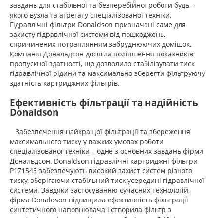
завдань для стабільної та безперебійної роботи будь-
якого вузла та агрегату спеціалізованої техніки.
Гідравлічні фільтри Donaldson призначені саме для
захисту гідравлічної системи від пошкоджень,
спричинених потраплянням забруднюючих домішок.
Компанія Дональдсон досягла поліпшення показників
пропускної здатності, що дозволило стабілізувати тиск
гідравлічної рідини та максимально зберегти фільтруючу
здатність картриджних фільтрів.
Ефективність фільтрації та надійність
Donaldson
Забезпечення найкращої фільтрації та збереження
максимального тиску у важких умовах роботи
спеціалізованої техніки – одне з основних завдань фірми
Дональдсон. Donaldson гідравлічні картриджні фільтри
P171543 забезпечують високий захист систем різного
тиску, зберігаючи стабільний тиск усередині гідравлічної
системи. Завдяки застосуванню сучасних технологій,
фірма Donaldson підвищила ефективність фільтрації
синтетичного наповнювача і створила фільтр з