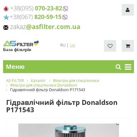
+38(095)
070-23-82
+38(067)
820-59-15
zakaz
@asfilter.com.ua
RU
|
UA
База фільтрів
Меню
AS FILTER
Каталог
Фільтри для спецтехніки
Фільтри для спецтехніки Donaldson
Гідравлічний фільтр Donaldson P171543
Гідравлічний фільтр Donaldson
P171543