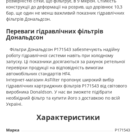
розмірністю сітки, що фільтрує, в 9 мікрон. Стійкість
конструкції до деформації на розрив, що дорівнює 10,3
бар, ще один не менш важливий показник гідравлічних
фільтрів Дональдсон.
Переваги гідравлічних фільтрів
Дональдсон
Фільтри Дональдсон P171543 забезпечують надійну
роботу гідравлічної системи навіть при холодному
запуску. Ці показники досягаються за рахунок ретельної
перевірки продукції на відповідність вимогам
автомобільних стандартів HF4.
Інтернет-магазин AsFilter пропонує широкий вибір
гідравлічних картриджних фільтрів P171543 від світового
виробника Donaldson. У нас ви зможете підібрати
необхідний фільтр та купити його з доставкою по всій
Україні.
Характеристики
Марка
P171543