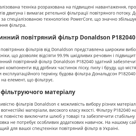
ізована техніка розрахована на підвищені навантаження, прот
ів двигуна і вимагає ретельної фільтрації повітряного потоку
 за спеціалізованою технологією PowerCore, що значно збільшує
ння фільтра.
инний повітряний фільтр Donaldson P182040
 повітряних фільтрів від Donaldson представлена ​​широким виб
ніки, що дозволяє відсіяти 99.9% шкідливих речовин і підвищи
ний повітряний фільтр Donaldson P182040 здатний забезпечит
ні компоненти від дрібних частинок піску, пилу і бруду, що містя
 експлуатаційного терміну, будова фільтра Дональдсон P182040
 на елемент, що фільтрує.
 фільтруючого матеріалу
істю фільтрів Donaldson є можливість вибору різних матеріалі
ь вогнестійкі матеріали, високого класу якості. Фільтру P182040 
є повністю виключити шлюб у товарі та забезпечити стабільну 
ка не потребує особливих додаткових навичок. На нашому сайті
щий для вашої спецтехніки повітряний фільтр в Україні.