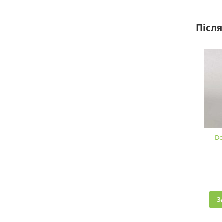
Після
Do
З