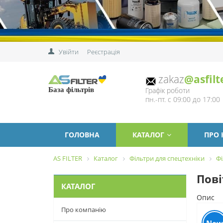
Увійти
Реєстрація
zakaz
@asfilt
Графік роботи
База фільтрів
пн.-пт. с 09:00 до 17:00
ГОЛОВНА
КАТАЛОГ
ПРО
AS FILTER
Каталог
Фільтри для спецтехніки
Фі
Пові
КАТАЛОГ
Опис
Про компанію