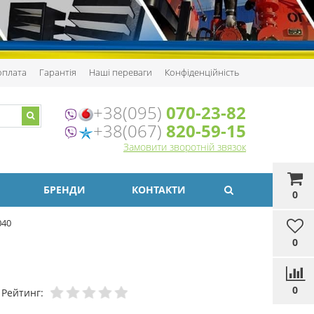
 оплата
Гарантія
Наші переваги
Конфіденційність
+38(095)
070-23-82
+38(067)
820-59-15
Замовити зворотній звязок
БРЕНДИ
КОНТАКТИ
0
040
0
0
Рейтинг: