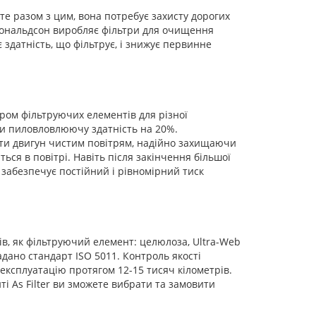
е разом з цим, вона потребує захисту дорогих
. Дональдсон виробляє фільтри для очищення
 здатність, що фільтрує, і знижує первинне
ором фільтруючих елементів для різної
ти пиловловлюючу здатність на 20%.
и двигун чистим повітрям, надійно захищаючи
ться в повітрі. Навіть після закінчення більшої
 забезпечує постійний і рівномірний тиск
в, як фільтруючий елемент: целюлоза, Ultra-Web
надано стандарт ISO 5011. Контроль якості
експлуатацію протягом 12-15 тисяч кілометрів.
 As Filter ви зможете вибрати та замовити