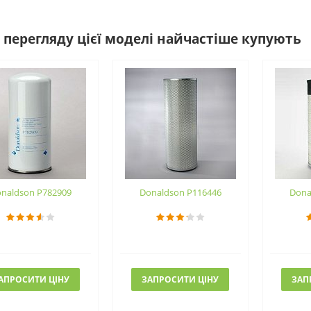
 перегляду цієї моделі найчастіше купують
naldson P782909
Donaldson P116446
Dona
АПРОСИТИ ЦІНУ
ЗАПРОСИТИ ЦІНУ
ЗАП