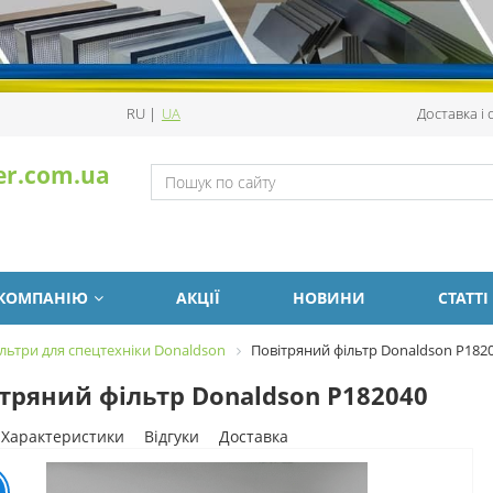
RU
|
UA
Доставка і
er.com.ua
 КОМПАНІЮ
АКЦІЇ
НОВИНИ
СТАТТІ
льтри для спецтехніки Donaldson
Повітряний фільтр Donaldson P182
тряний фільтр Donaldson P182040
Характеристики
Відгуки
Доставка