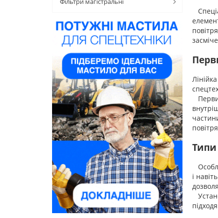
Фільтри магістральні
Спеціал
елемент
повітря
засміче
Перв
Лінійка
спецтех
Первин
внутріш
частини
повітря
Типи
Особлив
і навіт
дозволя
Установ
підходя