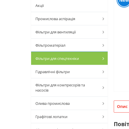
New
Акції
Промислова аспірація
Фільтри для вентиляції
Фільтроматеріал
Фільтри для спецтехніки
Гідравлічні фільтри
Фільтри для компресорів та
насосів
Олива промислова
Опис
Графітові лопатки
Повіт