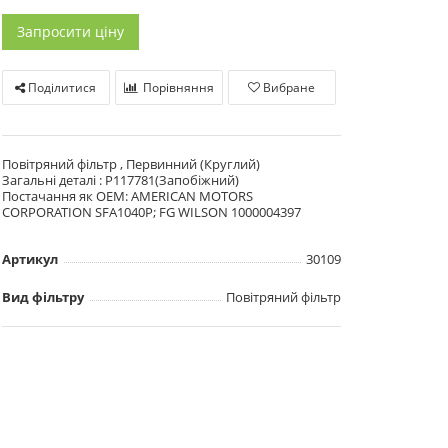
Запросити ціну
Поділитися
Порівняння
Вибране
Повітряний фільтр , Первинний (Круглий)
Загальні деталі : P117781(Запобіжний)
Постачання як OEM: AMERICAN MOTORS
CORPORATION SFA1040P; FG WILSON 1000004397
Артикул
30109
Вид фільтру
Повітряний фільтр