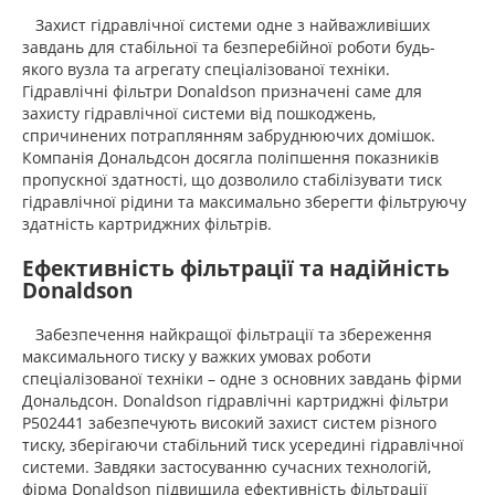
Захист гідравлічної системи одне з найважливіших
завдань для стабільної та безперебійної роботи будь-
якого вузла та агрегату спеціалізованої техніки.
Гідравлічні фільтри Donaldson призначені саме для
захисту гідравлічної системи від пошкоджень,
спричинених потраплянням забруднюючих домішок.
Компанія Дональдсон досягла поліпшення показників
пропускної здатності, що дозволило стабілізувати тиск
гідравлічної рідини та максимально зберегти фільтруючу
здатність картриджних фільтрів.
Ефективність фільтрації та надійність
Donaldson
Забезпечення найкращої фільтрації та збереження
максимального тиску у важких умовах роботи
спеціалізованої техніки – одне з основних завдань фірми
Дональдсон. Donaldson гідравлічні картриджні фільтри
P502441 забезпечують високий захист систем різного
тиску, зберігаючи стабільний тиск усередині гідравлічної
системи. Завдяки застосуванню сучасних технологій,
фірма Donaldson підвищила ефективність фільтрації