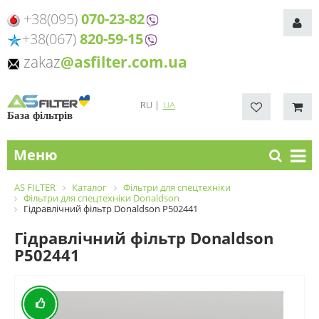
+38(095)
070-23-82
+38(067)
820-59-15
zakaz
@asfilter.com.ua
RU
|
UA
База фільтрів
Меню
AS FILTER
Каталог
Фільтри для спецтехніки
Фільтри для спецтехніки Donaldson
Гідравлічний фільтр Donaldson P502441
Гідравлічний фільтр Donaldson
P502441