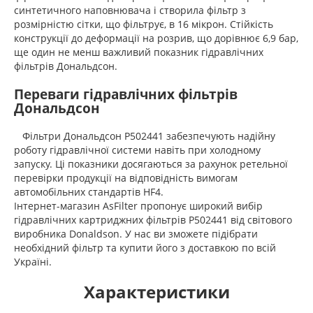
синтетичного наповнювача і створила фільтр з
розмірністю сітки, що фільтрує, в 16 мікрон. Стійкість
конструкції до деформації на розрив, що дорівнює 6,9 бар,
ще один не менш важливий показник гідравлічних
фільтрів Дональдсон.
Переваги гідравлічних фільтрів
Дональдсон
Фільтри Дональдсон P502441 забезпечують надійну
роботу гідравлічної системи навіть при холодному
запуску. Ці показники досягаються за рахунок ретельної
перевірки продукції на відповідність вимогам
автомобільних стандартів HF4.
Інтернет-магазин AsFilter пропонує широкий вибір
гідравлічних картриджних фільтрів P502441 від світового
виробника Donaldson. У нас ви зможете підібрати
необхідний фільтр та купити його з доставкою по всій
Україні.
Характеристики