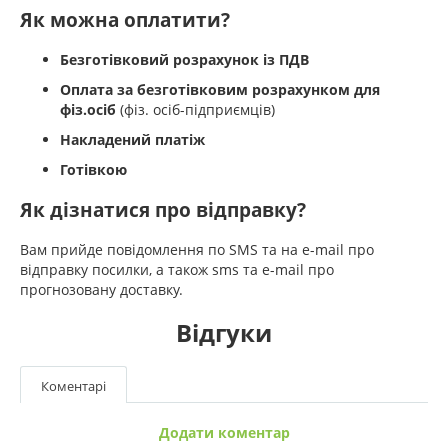
Як можна оплатити?
Безготівковий розрахунок із ПДВ
Оплата за безготівковим розрахунком для
фіз.осіб
(фіз. осіб-підприємців)
Накладений платіж
Готівкою
Як дізнатися про відправку?
Вам прийде повідомлення по SMS та на e-mail про
відправку посилки, а також sms та e-mail про
прогнозовану доставку.
Відгуки
Коментарі
Додати коментар