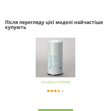
Після перегляду цієї моделі найчастіше
купують
Donaldson P782909