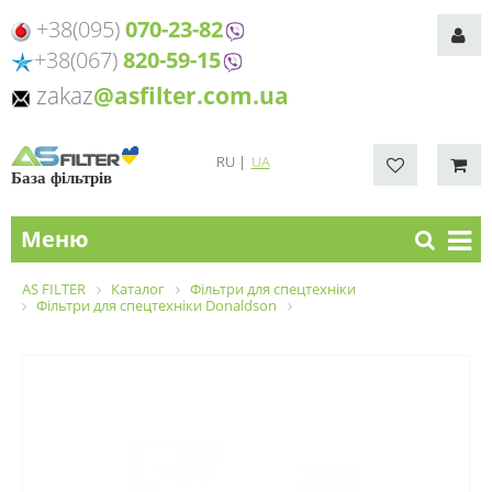
+38(095)
070-23-82
+38(067)
820-59-15
zakaz
@asfilter.com.ua
RU
|
UA
База фільтрів
Меню
AS FILTER
Каталог
Фільтри для спецтехніки
Фільтри для спецтехніки Donaldson