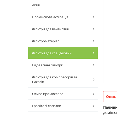
Акції
Промислова аспірація
Фільтри для вентиляції
Фільтроматеріал
Фільтри для спецтехніки
Гідравлічні фільтри
Фільтри для компресорів та
насосів
Олива промислова
Опис
Графітові лопатки
Паливн
домішок