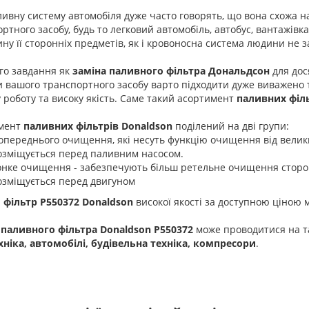
ивну систему автомобіля дуже часто говорять, що вона схожа 
ртного засобу, будь то легковий автомобіль, автобус, вантажівк
ну її сторонніх предметів, як і кровоносна система людини не 
го завдання як
заміна паливного фільтра Дональдсон
для дос
 вашого транспортного засобу варто підходити дуже виважено т
 роботу та високу якість. Саме такий асортимент
паливних філ
мент
паливних фільтрів Donaldson
поділений на дві групи:
опереднього очищення, які несуть функцію очищення від велики
озміщується перед паливним насосом.
онке очищення - забезпечують більш ретельне очищення сторонн
озміщується перед двигуном
 фільтр P550372 Donaldson
високої якості за доступною ціною м
 паливного фільтра Donaldson P550372
може проводитися на та
хніка, автомобілі, будівельна техніка, компресори
.