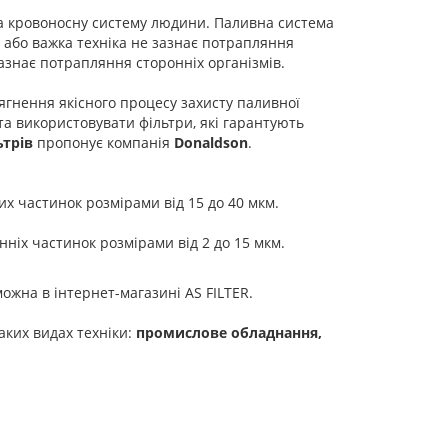
на кровоносну систему людини. Паливна система
а або важка техніка не зазнає потрапляння
зазнає потрапляння сторонніх організмів.
ягнення якісного процесу захисту паливної
а використовувати фільтри, які гарантують
ьтрів
пропонує компанія
Donaldson
.
х частинок розмірами від 15 до 40 мкм.
іх частинок розмірами від 2 до 15 мкм.
ожна в інтернет-магазині AS FILTER.
ких видах техніки:
промислове обладнання,