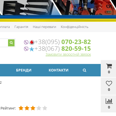
 оплата
Гарантія
Наші переваги
Конфіденційність
+38(095)
070-23-82
+38(067)
820-59-15
Замовити зворотній звязок
БРЕНДИ
КОНТАКТИ
0
2
0
0
Рейтинг: