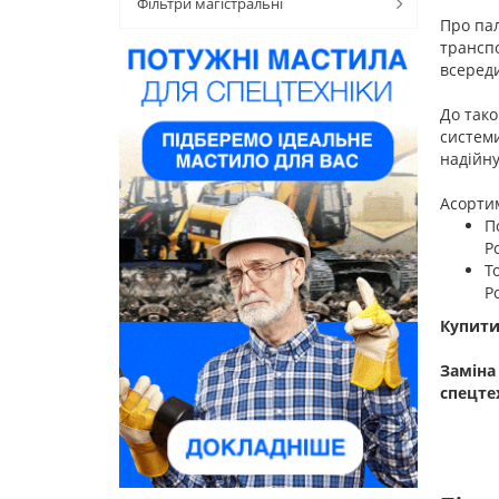
Фільтри магістральні
Про пал
транспо
всереди
До тако
системи
надійну
Асорти
П
Р
Т
Р
Купити
Заміна
спецте