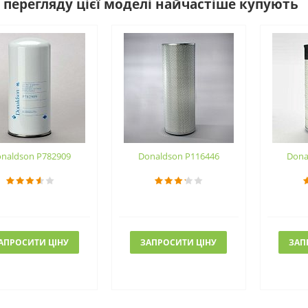
 перегляду цієї моделі найчастіше купують
naldson P782909
Donaldson P116446
Dona
АПРОСИТИ ЦІНУ
ЗАПРОСИТИ ЦІНУ
ЗАП