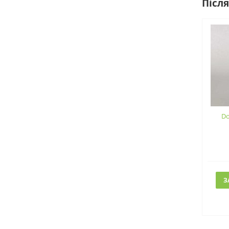
Після
Do
З