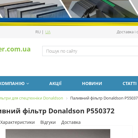
RU
|
UA
Доставка і
er.com.ua
 КОМПАНІЮ
АКЦІЇ
НОВИНИ
СТАТТІ
льтри для спецтехніки Donaldson
Паливний фільтр Donaldson P55037
вний фільтр Donaldson P550372
Характеристики
Відгуки
Доставка