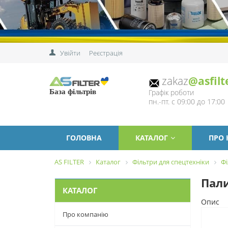
Увійти
Реєстрація
zakaz
@asfilt
Графік роботи
База фільтрів
пн.-пт. с 09:00 до 17:00
ГОЛОВНА
КАТАЛОГ
ПРО
AS FILTER
Каталог
Фільтри для спецтехніки
Фі
Пали
КАТАЛОГ
Опис
Про компанію