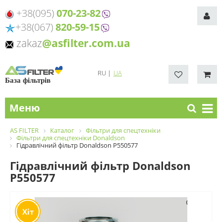
+38(095)
070-23-82
+38(067)
820-59-15
zakaz
@asfilter.com.ua
RU
|
UA
База фільтрів
Меню
AS FILTER
Каталог
Фільтри для спецтехніки
Фільтри для спецтехніки Donaldson
Гідравлічний фільтр Donaldson P550577
Гідравлічний фільтр Donaldson
P550577
Хіт