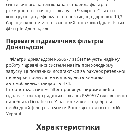
синтетичного наповнювача і створила фільтр з
розмірністю сітки, що фільтрує, в 9 мікрон. Стійкість
конструкції до деформації на розрив, що дорівнює 10,3
бар, ще один не менш важливий показник гідравлічних
фільтрів Дональдсон.
Переваги гідравлічних фільтрів
Дональдсон
Фільтри Дональдсон P550577 забезпечують надійну
роботу гідравлічної системи навіть при холодному
запуску. Ці показники досягаються за рахунок ретельної
перевірки продукції на відповідність вимогам
автомобільних стандартів HF4.
Інтернет-магазин AsFilter пропонує широкий вибір
гідравлічних картриджних фільтрів P550577 від світового
виробника Donaldson. У нас ви зможете підібрати
необхідний фільтр та купити його з доставкою по всій
Україні.
Характеристики