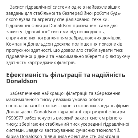
Захист гідравлічної системи одне з найважливіших
завдань для стабільної та безперебійної роботи будь-
якого вузла та агрегату спеціалізованої техніки.
Гідравлічні фільтри Donaldson призначені саме для
захисту гідравлічної системи від пошкоджень,
спричинених потраплянням забруднюючих домішок.
Компанія Дональдсон досягла поліпшення показників
пропускної здатності, що дозволило стабілізувати тиск
гідравлічної рідини та максимально зберегти фільтруючу
здатність картриджних фільтрів.
Ефективність фільтрації та надійність
Donaldson
Забезпечення найкращої фільтрації та збереження
максимального тиску у важких умовах роботи
спеціалізованої техніки – одне з основних завдань фірми
Дональдсон. Donaldson гідравлічні картриджні фільтри
P550577 забезпечують високий захист систем різного
тиску, зберігаючи стабільний тиск усередині гідравлічної
системи. Завдяки застосуванню сучасних технологій,
фірма Donaldson підвищила ефективність фільтрації