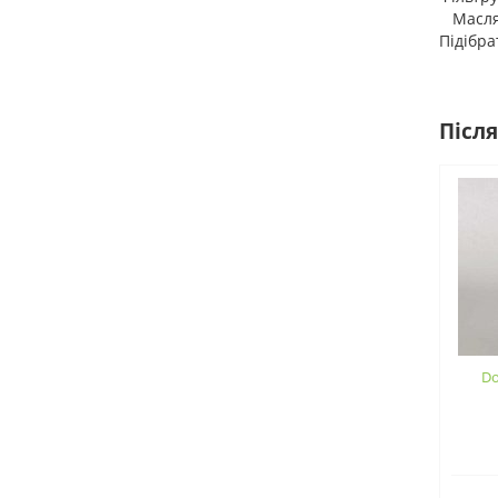
Масляні
Підібра
Після
Do