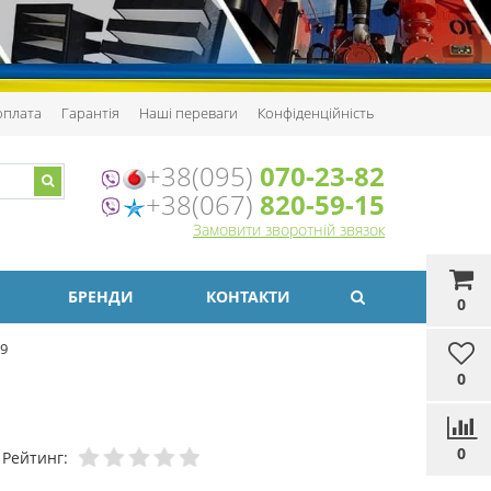
 оплата
Гарантія
Наші переваги
Конфіденційність
+38(095)
070-23-82
+38(067)
820-59-15
Замовити зворотній звязок
БРЕНДИ
КОНТАКТИ
0
69
0
0
Рейтинг: