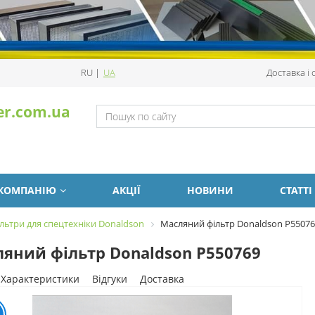
RU
|
UA
Доставка і
er.com.ua
 КОМПАНІЮ
АКЦІЇ
НОВИНИ
СТАТТІ
льтри для спецтехніки Donaldson
Масляний фільтр Donaldson P5507
яний фільтр Donaldson P550769
Характеристики
Відгуки
Доставка