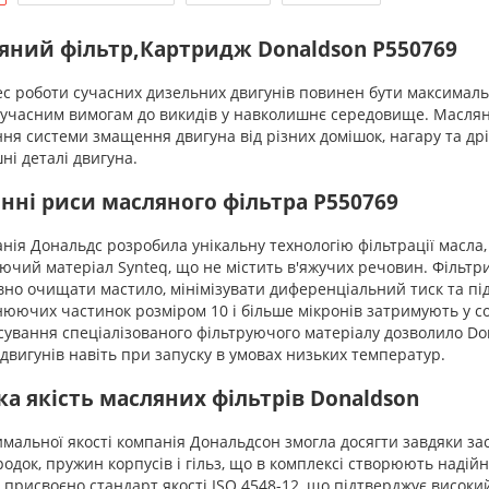
яний фільтр,Картридж Donaldson P550769
 роботи сучасних дизельних двигунів повинен бути максимальн
сучасним вимогам до викидів у навколишнє середовище. Масля
я системи змащення двигуна від різних домішок, нагару та др
ні деталі двигуна.
інні риси масляного фільтра P550769
я Дональдс розробила унікальну технологію фільтрації масла, 
ючий матеріал Synteq, що не містить в'яжучих речовин. Фільт
но очищати мастило, мінімізувати диференціальний тиск та пі
юючих частинок розміром 10 і більше мікронів затримують у соб
вання спеціалізованого фільтруючого матеріалу дозволило Do
двигунів навіть при запуску в умовах низьких температур.
а якість масляних фільтрів Donaldson
льної якості компанія Дональдсон змогла досягти завдяки зас
одок, пружин корпусів і гільз, що в комплексі створюють надій
 присвоєно стандарт якості ISO 4548-12, що підтверджує високий