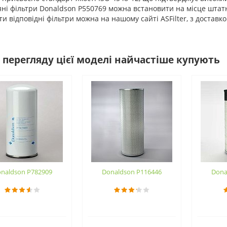
 фільтри Donaldson P550769 можна встановити на місце штатно
ти відповідні фільтри можна на нашому сайті ASFilter, з доставко
 перегляду цієї моделі найчастіше купують
naldson P782909
Donaldson P116446
Dona