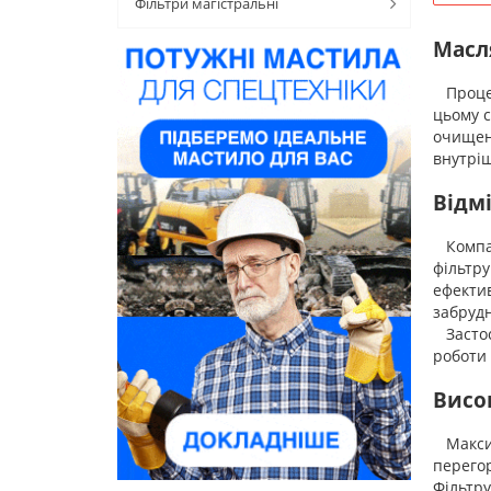
Фільтри магістральні
Масл
Процес
цьому 
очищенн
внутріш
Відм
Компані
фільтру
ефектив
забрудн
Застосу
роботи 
Висок
Максима
перегор
Фільтру