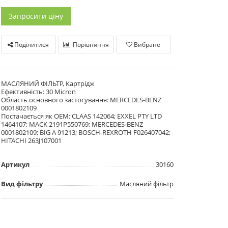
Запросити ціну
Поділитися
Порівняння
Вибране
МАСЛЯНИЙ ФІЛЬТР, Картрідж
Ефективність: 30 Micron
Область основного застосування: MERCEDES-BENZ
0001802109
Постачається як OEM: CLAAS 142064; EXXEL PTY LTD
1464107; MACK 2191P550769; MERCEDES-BENZ
0001802109; BIG A 91213; BOSCH-REXROTH F026407042;
HITACHI 263J107001
Артикул
30160
Вид фільтру
Масляний фільтр