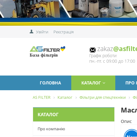
Увійти
Реєстрація
zakaz
@asfilt
Графік роботи
База фільтрів
пн.-пт. с 09:00 до 17:00
ГОЛОВНА
КАТАЛОГ
ПРО
AS FILTER
Каталог
Фільтри для спецтехніки
Фі
Масл
КАТАЛОГ
Опис
Про компанію