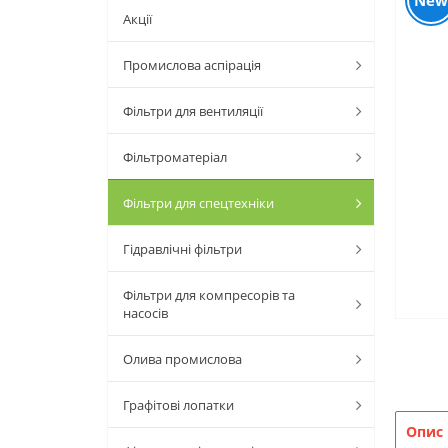
New
Акції
Промислова аспірація
Фільтри для вентиляції
Фільтроматеріал
Фільтри для спецтехніки
Гідравлічні фільтри
Фільтри для компресорів та
насосів
Олива промислова
Графітові лопатки
Опис