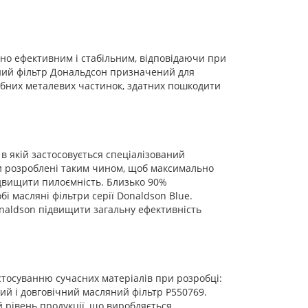
о ефективним і стабільним, відповідаючи при
ний фільтр Дональдсон призначений для
ібних металевих частинок, здатних пошкодити
в якій застосовується спеціалізований
ри розроблені таким чином, щоб максимально
двищити пилоємність. Близько 90%
і масляні фільтри серії Donaldson Blue.
naldson підвищити загальну ефективність
тосуванню сучасних матеріалів при розробці:
ний і довговічний масляний фільтр P550769.
 рівень продукції, що виробляється.