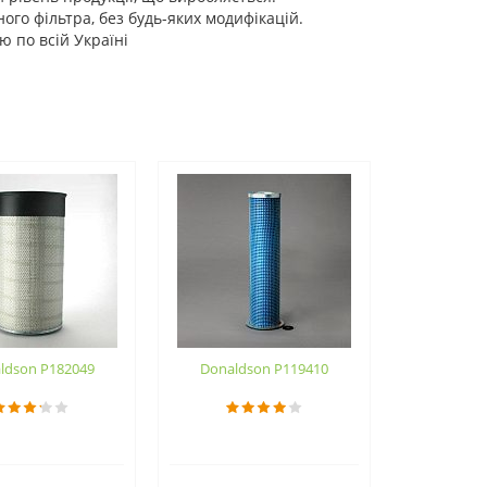
го фільтра, без будь-яких модифікацій.
ю по всій Україні
ldson P182049
Donaldson P119410