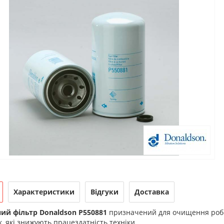
Характеристики
Відгуки
Доставка
ий фільтр Donaldson P550881
призначений для очищення робоч
, які знижують працездатність техніки.