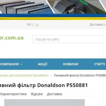
RU
|
UA
Доставка і
er.com.ua
 КОМПАНІЮ
АКЦІЇ
НОВИНИ
СТАТТІ
льтри для спецтехніки Donaldson
Паливний фільтр Donaldson P55088
вний фільтр Donaldson P550881
Характеристики
Відгуки
Доставка