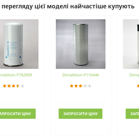
 перегляду цієї моделі найчастіше купують
naldson P782909
Donaldson P116446
Dona
АПРОСИТИ ЦІНУ
ЗАПРОСИТИ ЦІНУ
ЗАП