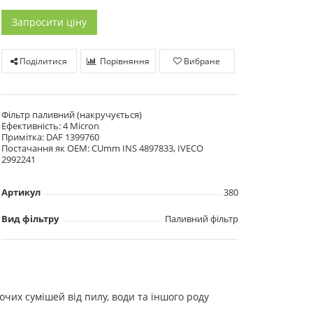
Запросити ціну
Поділитися
Порівняння
Вибране
Фільтр паливний (накручується)
Ефективність: 4 Micron
Примітка: DAF 1399760
Постачання як OEM: CUmm INS 4897833, IVECO
2992241
Артикул
380
Вид фільтру
Паливний фільтр
их сумішей від пилу, води та іншого роду