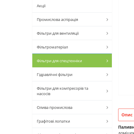
Акції
Промислова аспірація
Фільтри для вентиляції
Фільтроматеріал
Фільтри для спецтехніки
Гідравлічні фільтри
Фільтри для компресорів та
насосів
Олива промислова
Опис
Графітові лопатки
Паливн
домішок