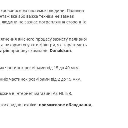
 з кровоносною системою людини. Паливна
нтажівка або важка техніка не зазнає
ма людини не зазнає потрапляння сторонніх
ягнення якісного процесу захисту паливної
а використовувати фільтри, які гарантують
ьтрів
пропонує компанія
Donaldson
.
х частинок розмірами від 15 до 40 мкм.
іх частинок розмірами від 2 до 15 мкм.
ожна в інтернет-магазині AS FILTER.
ких видах техніки:
промислове обладнання,