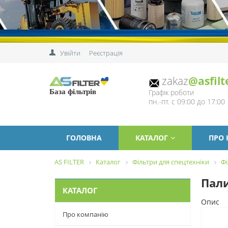
Увійти
Реєстрація
zakaz
@asfilt
Графік роботи
База фільтрів
пн.-пт. с 09:00 до 17:00
ГОЛОВНА
КАТАЛОГ
ПРО
AS FILTER
Каталог
Фільтри для спецтехніки
Фі
Пали
КАТАЛОГ
Опис
Про компанію