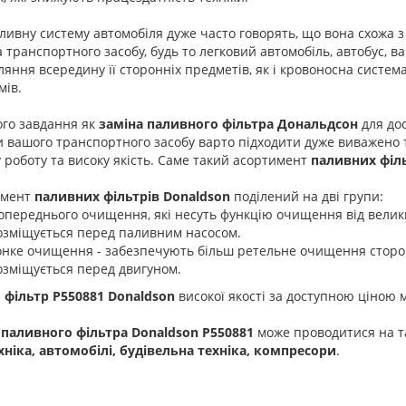
ливну систему автомобіля дуже часто говорять, що вона схожа
 транспортного засобу, будь то легковий автомобіль, автобус, ва
яння всередину її сторонніх предметів, як і кровоносна систе
мів.
ого завдання як
заміна паливного фільтра Дональдсон
для дос
 вашого транспортного засобу варто підходити дуже виважено т
 роботу та високу якість. Саме такий асортимент
паливних філ
имент
паливних фільтрів Donaldson
поділений на дві групи:
опереднього очищення, які несуть функцію очищення від велики
озміщується перед паливним насосом.
онке очищення - забезпечують більш ретельне очищення сторонн
озміщується перед двигуном.
 фільтр P550881 Donaldson
високої якості за доступною ціною м
 паливного фільтра Donaldson P550881
може проводитися на та
хніка, автомобілі, будівельна техніка, компресори
.