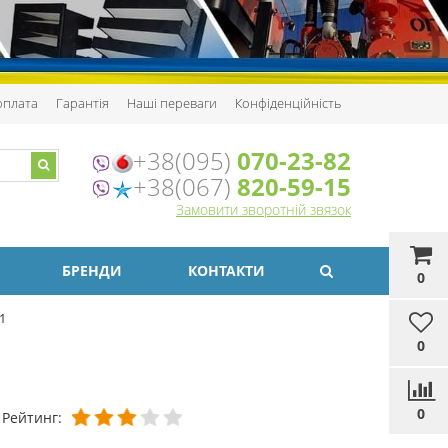
 оплата
Гарантія
Наші переваги
Конфіденційність
+38(095)
070-23-82
+38(067)
820-59-15
Замовити зворотній звязок
БРЕНДИ
КОНТАКТИ
0
1
0
0
Рейтинг: