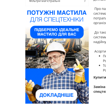
Фільтри магістральні
Про па
система
потрапл
організ
До так
системи
надійну
Асорт
П
Р
Т
Р
Купити
Заміна
спецте