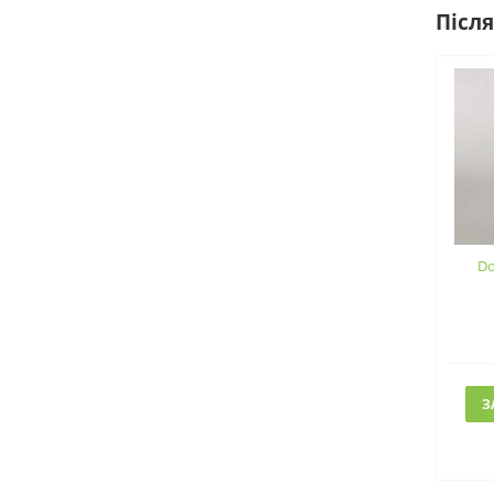
Після
Do
З