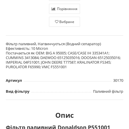
Порівняння
Вибране
Фільтр паливний, Нагвинчується (Водний сепаратор)
Ефективність: 10 Micron
Постачається як OEM: BIG A 95005; CASE/CASE IH 335341A1;
CUMMINS 3413084; DAEWOO 65125035016; DOOSAN 65125035016;
IMPERIAL 04FS1001; JOHN DEERE T77587; KRALINATOR FS345;
PUROLATOR F65990; VMC FS551001
Артикул
30170
Вид фільтру
Паливний фільтр
Опис
Фільтр паливний Donaldson P551001