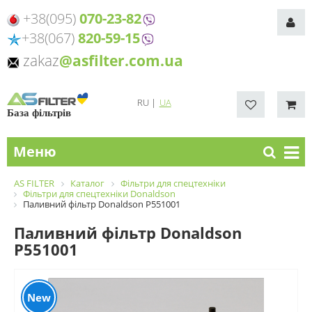
+38(095)
070-23-82
+38(067)
820-59-15
zakaz
@asfilter.com.ua
RU
|
UA
База фільтрів
Меню
AS FILTER
Каталог
Фільтри для спецтехніки
Фільтри для спецтехніки Donaldson
Паливний фільтр Donaldson P551001
Паливний фільтр Donaldson
P551001
New