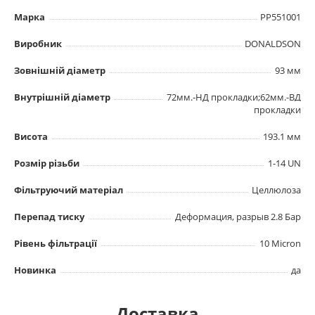
Марка
PP551001
Виробник
DONALDSON
Зовнішній діаметр
93 мм
Внутрішній діаметр
72мм.-НД прокладки;62мм.-ВД
прокладки
Висота
193.1 мм
Розмір різьби
1-14 UN
Фільтруючий матеріал
Целлюлоза
Перепад тиску
Деформация, разрыв 2.8 Бар
Рівень фільтрації
10 Micron
Новинка
да
Доставка