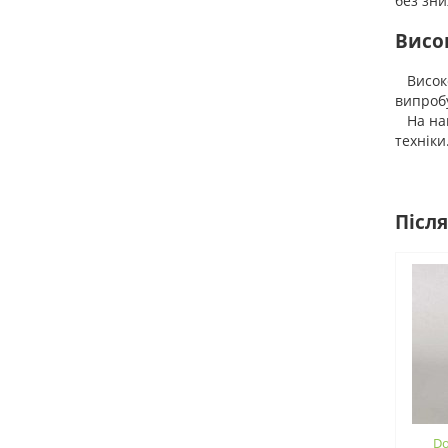
без зн
Висок
Високоя
випробу
На нашо
техніки
Після
Do