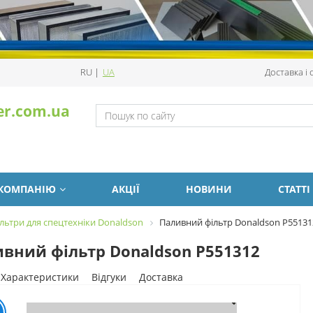
RU
|
UA
Доставка і
er.com.ua
 КОМПАНІЮ
АКЦІЇ
НОВИНИ
СТАТТІ
льтри для спецтехніки Donaldson
Паливний фільтр Donaldson P55131
вний фільтр Donaldson P551312
Характеристики
Відгуки
Доставка