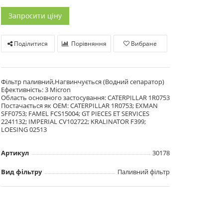
Запросити ціну
Поділитися
Порівняння
Вибране
Фільтр паливний,Нагвинчується (Водний сепаратор)
Ефективність: 3 Micron
Область основного застосування: CATERPILLAR 1R0753
Постачається як OEM: CATERPILLAR 1R0753; EXMAN
SFF0753; FAMEL FCS15004; GT PIECES ET SERVICES
2241132; IMPERIAL CV102722; KRALINATOR F399;
LOESING 02513
Артикул
30178
Вид фільтру
Паливний фільтр