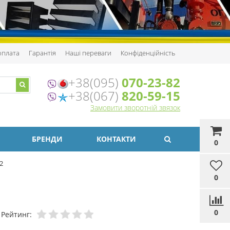
 оплата
Гарантія
Наші переваги
Конфіденційність
+38(095)
070-23-82
+38(067)
820-59-15
Замовити зворотній звязок
БРЕНДИ
КОНТАКТИ
0
2
0
0
Рейтинг: