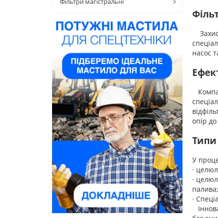
Фільтри магістральні
Філь
Захист 
спеціал
насос т
Ефек
Компані
спеціал
відфіль
опір до
Типи
У проце
· целюл
· целюл
палива
· Спеці
Інновац