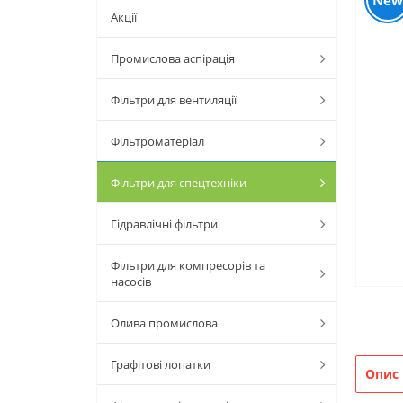
New
Акції
Промислова аспірація
Фільтри для вентиляції
Фільтроматеріал
Фільтри для спецтехніки
Гідравлічні фільтри
Фільтри для компресорів та
насосів
Олива промислова
Графітові лопатки
Опис