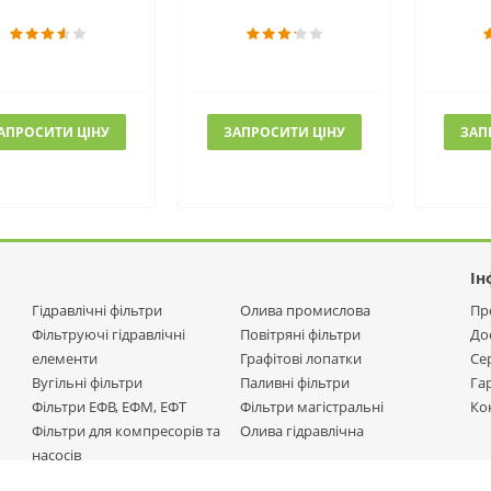
АПРОСИТИ ЦІНУ
ЗАПРОСИТИ ЦІНУ
ЗАП
Ін
Гідравлічні фільтри
Олива промислова
Пр
Фільтруючі гідравлічні
Повітряні фільтри
До
елементи
Графітові лопатки
Се
Вугільні фільтри
Паливні фільтри
Га
Фільтри ЕФВ, ЕФМ, ЕФТ
Фільтри магістральні
Ко
Фільтри для компресорів та
Олива гідравлічна
насосів
Масляні фільтри