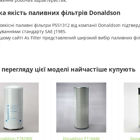
иження робочих характеристик.
а якість паливних фільтрів Donaldson
кісні паливні фільтри P551312 від компанії Donaldson підтве
ваннями стандарту SAE J1985.
му сайті As Filter представлений широкий вибір паливних філь
.
 перегляду цієї моделі найчастіше купують
naldson P782909
Donaldson P116446
Dona