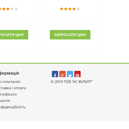
РОСИТИ ЦІНУ
ЗАПРОСИТИ ЦІНУ
формація
о компанію
© 2019 ТОВ "АС ФІЛЬТР"
ставка і оплата
ртифікати
рантія
нфіденційність