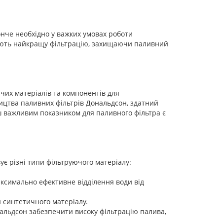
нче необхідно у важких умовах роботи
чують найкращу фільтрацію, захищаючи паливний
чих матеріалів та компонентів для
ництва паливних фільтрів Дональдсон, здатний
нш важливим показником для паливного фільтра є
є різні типи фільтруючого матеріалу:
аксимально ефективне відділення води від
и синтетичного матеріалу.
альдсон забезпечити високу фільтрацію палива,