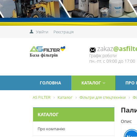
Увійти
Реєстрація
zakaz
@asfilt
Графік роботи
База фільтрів
пн.-пт. с 09:00 до 17:00
ГОЛОВНА
КАТАЛОГ
ПРО
AS FILTER
Каталог
Фільтри для спецтехніки
Фі
Пали
КАТАЛОГ
Опис
Про компанію