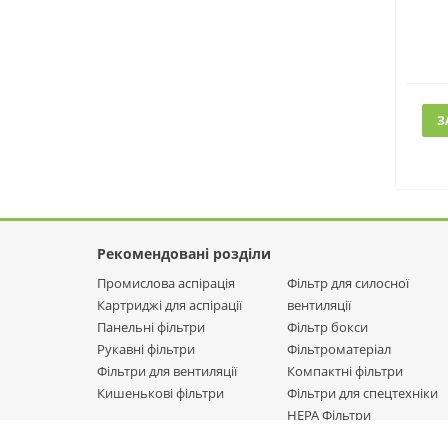
З
Рекомендовані розділи
Промислова аспірація
Фільтр для силосної
Картриджі для аспірації
вентиляції
Панельні фільтри
Фільтр бокси
Рукавні фільтри
Фільтроматеріал
Фільтри для вентиляції
Компактні фільтри
Кишенькові фільтри
Фільтри для спецтехніки
НЕРА Фільтри