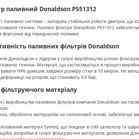
тр паливний Donaldson P551312
паливної системи – запорука стабільної роботи двигуна, що ко
ізованої техніки. Паливні фільтри Donaldson P551312 забезпе
а форсунки від передчасної поломки.
тивність паливних фільтрів Donaldson
я Дональдсон є лідером у галузі виробництва різних фільтрую
ізованої техніки. Матеріал, що застосовується в процесі вироб
трувати 99% домішок завдяки розміру сітки в 10 мікрон. Не ме
 деформації на розрив, що становить 6,9 бар.
 фільтруючого матеріалу
сі виробництва паливних фільтрів компанія Donaldson застосову
оза;
оза, оброблена матеріалом на силіконовій основі, забезпечує м
;
алізований матеріал Synteq, що поєднує в собі целюлозу та шар
ійні розробки в галузі фільтруючих матеріалів, дозволили Дон