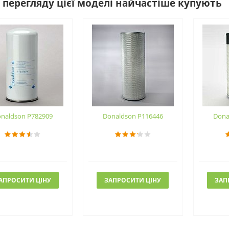
 перегляду цієї моделі найчастіше купують
naldson P782909
Donaldson P116446
Dona
АПРОСИТИ ЦІНУ
ЗАПРОСИТИ ЦІНУ
ЗАП