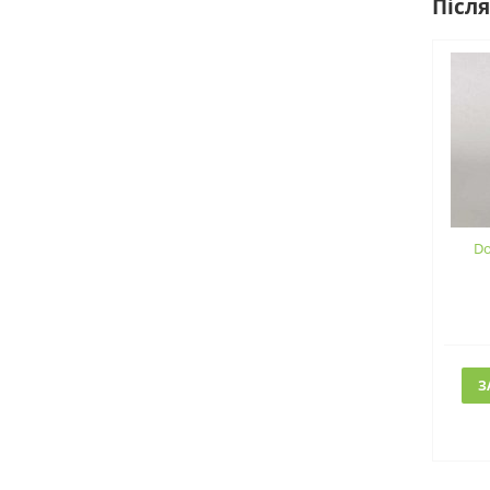
Після
Do
З