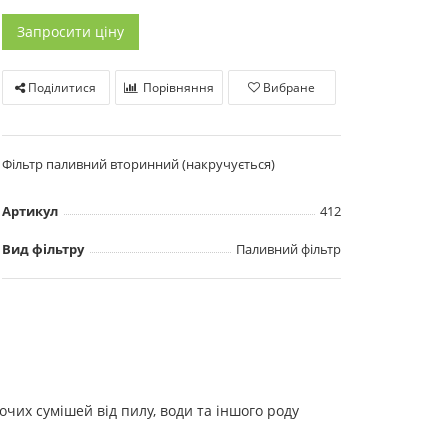
Запросити ціну
Поділитися
Порівняння
Вибране
Фільтр паливний вторинний (накручується)
Артикул
412
Вид фільтру
Паливний фільтр
их сумішей від пилу, води та іншого роду