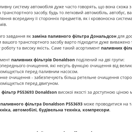
ливну систему автомобіля дуже часто говорять, що вона схожа
 транспортного засобу, будь то легковий автомобіль, автобус, ва
яння всередину її сторонніх предметів, як і кровоносна систе
мів.
ого завдання як
заміна паливного фільтра Дональдсон
для дос
 вашого транспортного засобу варто підходити дуже виважено т
 роботу та високу якість. Саме такий асортимент
паливних філ
имент
паливних фільтрів Donaldson
поділений на дві групи:
опереднього очищення, які несуть функцію очищення від велики
озміщується перед паливним насосом.
онке очищення - забезпечують більш ретельне очищення сторонн
озміщується перед двигуном.
 фільтр P553693 Donaldson
високої якості за доступною ціною м
 паливного фільтра Donaldson P553693
може проводитися на та
хніка, автомобілі, будівельна техніка, компресори
.