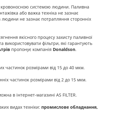
 з кровоносною системою людини. Паливна
нтажівка або важка техніка не зазнає
ма людини не зазнає потрапляння сторонніх
ягнення якісного процесу захисту паливної
а використовувати фільтри, які гарантують
ьтрів
пропонує компанія
Donaldson
.
х частинок розмірами від 15 до 40 мкм.
іх частинок розмірами від 2 до 15 мкм.
ожна в інтернет-магазині AS FILTER.
ких видах техніки:
промислове обладнання,