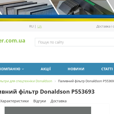
RU
|
UA
Доставка і
er.com.ua
 КОМПАНІЮ
АКЦІЇ
НОВИНИ
СТАТТІ
льтри для спецтехніки Donaldson
Паливний фільтр Donaldson P55369
вний фільтр Donaldson P553693
Характеристики
Відгуки
Доставка