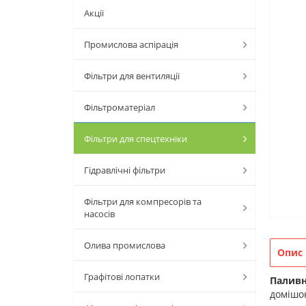
Акції
Промислова аспірація
Фільтри для вентиляції
Фільтроматеріал
Фільтри для спецтехніки
Гідравлічні фільтри
Фільтри для компресорів та
насосів
Олива промислова
Опис
Графітові лопатки
Паливн
домішок