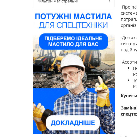
Фільтри магістральні
Про па
система
потрапл
організ
До так
системи
надійну
Асорт
П
Р
Т
Р
Купити
Заміна
спецте