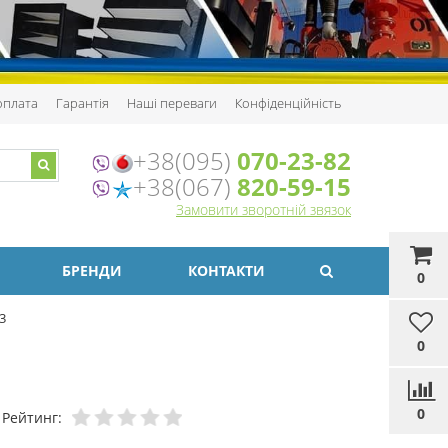
 оплата
Гарантія
Наші переваги
Конфіденційність
+38(095)
070-23-82
+38(067)
820-59-15
Замовити зворотній звязок
БРЕНДИ
КОНТАКТИ
0
3
0
0
Рейтинг: