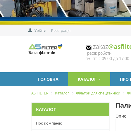
Увійти
Реєстрація
zakaz
@asfilt
Графік роботи
База фільтрів
пн.-пт. с 09:00 до 17:00
ГОЛОВНА
КАТАЛОГ
ПРО
AS FILTER
Каталог
Фільтри для спецтехніки
Фі
Пали
КАТАЛОГ
Опис
Про компанію