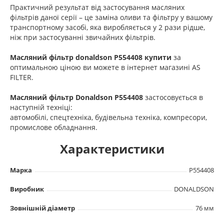
Практичний результат від застосування масляних
фільтрів даної серії – це заміна оливи та фільтру у вашому
транспортному засобі, яка виробляється у 2 рази рідше,
ніж при застосуванні звичайних фільтрів.
Масляний фільтр donaldson P554408 купити
за
оптимальною ціною ви можете в інтернет магазині AS
FILTER.
Масляний фільтр Donaldson
P554408
застосовується в
наступній техніці:
автомобілі, спецтехніка, будівельна техніка, компресори,
промислове обладнання.
Характеристики
Марка
P554408
Виробник
DONALDSON
Зовнішній діаметр
76 мм