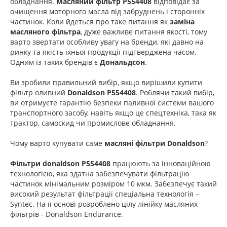
обладнання.
Масляний фільтр P554408
відповідає за
очищення моторного масла від забруднень і сторонніх
частинок. Коли йдеться про таке питання як
заміна
масляного фільтра
, дуже важливе питання якості, тому
варто звертати особливу увагу на бренди, які давно на
ринку та якість їхньої продукції підтверджена часом.
Одним із таких брендів є
Дональдсон
.
Ви зробили правильний вибір, якщо вирішили купити
фільтр оливний
Donaldson P554408
. Роблячи такий вибір,
ви отримуєте гарантію безпеки паливної системи вашого
транспортного засобу, навіть якщо це спецтехніка, така як
трактор, самоскид чи промислове обладнання.
Чому варто купувати саме
масляні фільтри Donaldson
?
Фільтри donaldson P554408
працюють за інноваційною
технологією, яка здатна забезпечувати фільтрацію
частинок мінімальним розміром 10 мкм. Забезпечує такий
високий результат фільтрації спеціальна технологія –
Syntec. На її основі розроблено цілу лінійку масляних
фільтрів - Donaldson Endurance.