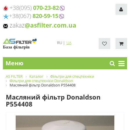
+38(095)
070-23-82
+38(067)
820-59-15
zakaz
@asfilter.com.ua
RU
|
UA
База фільтрів
Меню
AS FILTER
Каталог
Фільтри для спецтехніки
Фільтри для спецтехніки Donaldson
Масляний фільтр Donaldson P554408
Масляний фільтр Donaldson
P554408