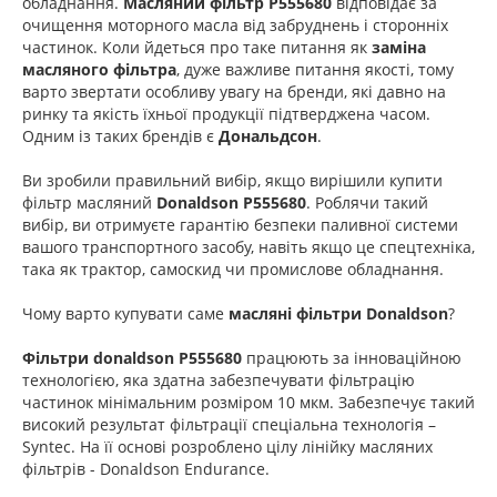
обладнання.
Масляний фільтр P555680
відповідає за
очищення моторного масла від забруднень і сторонніх
частинок. Коли йдеться про таке питання як
заміна
масляного фільтра
, дуже важливе питання якості, тому
варто звертати особливу увагу на бренди, які давно на
ринку та якість їхньої продукції підтверджена часом.
Одним із таких брендів є
Дональдсон
.
Ви зробили правильний вибір, якщо вирішили купити
фільтр масляний
Donaldson P555680
. Роблячи такий
вибір, ви отримуєте гарантію безпеки паливної системи
вашого транспортного засобу, навіть якщо це спецтехніка,
така як трактор, самоскид чи промислове обладнання.
Чому варто купувати саме
масляні фільтри Donaldson
?
Фільтри donaldson P555680
працюють за інноваційною
технологією, яка здатна забезпечувати фільтрацію
частинок мінімальним розміром 10 мкм. Забезпечує такий
високий результат фільтрації спеціальна технологія –
Syntec. На її основі розроблено цілу лінійку масляних
фільтрів - Donaldson Endurance.