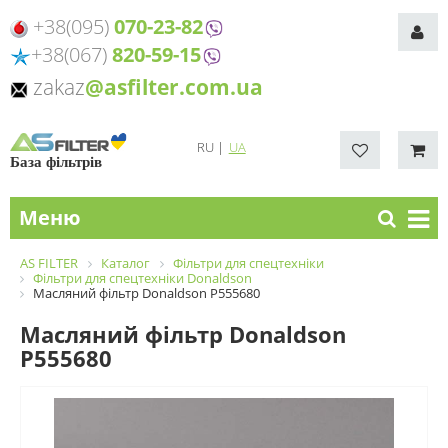
+38(095)
070-23-82
+38(067)
820-59-15
zakaz
@asfilter.com.ua
RU
|
UA
База фільтрів
Меню
AS FILTER
Каталог
Фільтри для спецтехніки
Фільтри для спецтехніки Donaldson
Масляний фільтр Donaldson P555680
Масляний фільтр Donaldson
P555680