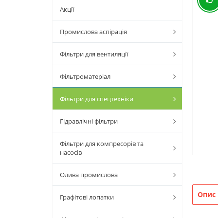
Акції
Промислова аспірація
Фільтри для вентиляції
Фільтроматеріал
Фільтри для спецтехніки
Гідравлічні фільтри
Фільтри для компресорів та
насосів
Олива промислова
Опис
Графітові лопатки