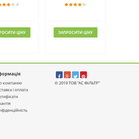
РОСИТИ ЦІНУ
ЗАПРОСИТИ ЦІНУ
формація
о компанію
© 2019 ТОВ "АС ФІЛЬТР"
ставка і оплата
ртифікати
рантія
нфіденційність