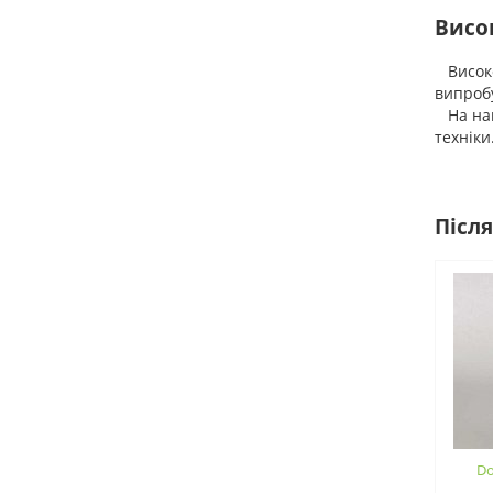
Висок
Високоя
випробу
На нашо
техніки
Після
Do