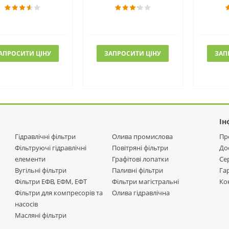
АПРОСИТИ ЦІНУ
ЗАПРОСИТИ ЦІНУ
ЗАП
Ін
Гідравлічні фільтри
Олива промислова
Пр
Фільтруючі гідравлічні
Повітряні фільтри
До
елементи
Графітові лопатки
Се
Вугільні фільтри
Паливні фільтри
Га
Фільтри ЕФВ, ЕФМ, ЕФТ
Фільтри магістральні
Ко
Фільтри для компресорів та
Олива гідравлічна
насосів
Масляні фільтри