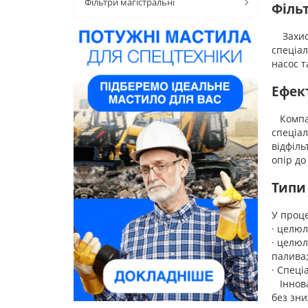
Фільтри магістральні
Філь
Захист 
спеціал
насос т
Ефек
Компані
спеціал
відфіль
опір до
Типи
У проце
· целюл
· целюл
палива
· Спеці
Інновац
без зн