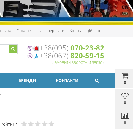
 оплата
Гарантія
Наші переваги
Конфіденційність
+38(095)
070-23-82
+38(067)
820-59-15
Замовити зворотній звязок
БРЕНДИ
КОНТАКТИ
0
4
0
0
Рейтинг: