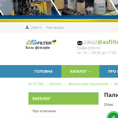
Увійти
Реєстрація
zakaz
@asfilt
Графік роботи
База фільтрів
пн.-пт. с 09:00 до 17:00
ГОЛОВНА
КАТАЛОГ
ПРО
AS FILTER
Каталог
Фільтри для спецтехніки
Фі
Пали
КАТАЛОГ
Опис
Про компанію