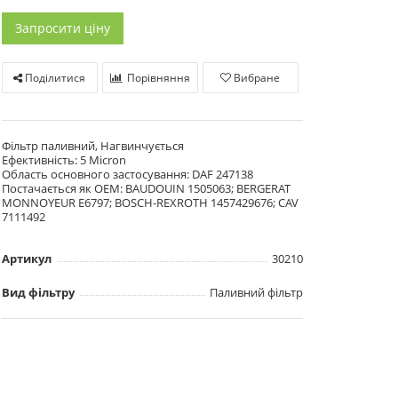
Запросити ціну
Поділитися
Порівняння
Вибране
Фільтр паливний, Нагвинчується
Ефективність: 5 Micron
Область основного застосування: DAF 247138
Постачається як OEM: BAUDOUIN 1505063; BERGERAT
MONNOYEUR E6797; BOSCH-REXROTH 1457429676; CAV
7111492
Артикул
30210
Вид фільтру
Паливний фільтр