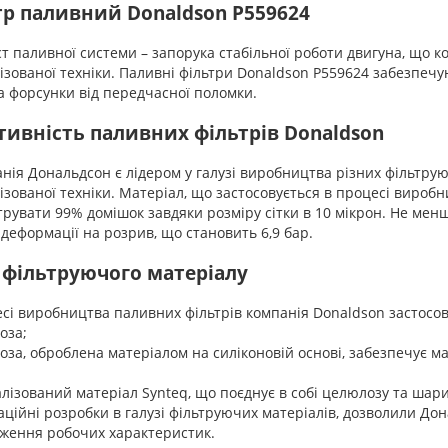
тр паливний Donaldson P559624
паливної системи – запорука стабільної роботи двигуна, що ко
ізованої техніки. Паливні фільтри Donaldson P559624 забезпе
а форсунки від передчасної поломки.
тивність паливних фільтрів Donaldson
я Дональдсон є лідером у галузі виробництва різних фільтрую
ізованої техніки. Матеріал, що застосовується в процесі вироб
трувати 99% домішок завдяки розміру сітки в 10 мікрон. Не ме
 деформації на розрив, що становить 6,9 бар.
 фільтруючого матеріалу
сі виробництва паливних фільтрів компанія Donaldson застосову
оза;
оза, оброблена матеріалом на силіконовій основі, забезпечує м
;
алізований матеріал Synteq, що поєднує в собі целюлозу та шар
ійні розробки в галузі фільтруючих матеріалів, дозволили Дон
иження робочих характеристик.