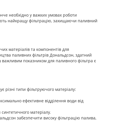
нче необхідно у важких умовах роботи
чують найкращу фільтрацію, захищаючи паливний
чих матеріалів та компонентів для
ництва паливних фільтрів Дональдсон, здатний
нш важливим показником для паливного фільтра є
є різні типи фільтруючого матеріалу:
аксимально ефективне відділення води від
и синтетичного матеріалу.
альдсон забезпечити високу фільтрацію палива,