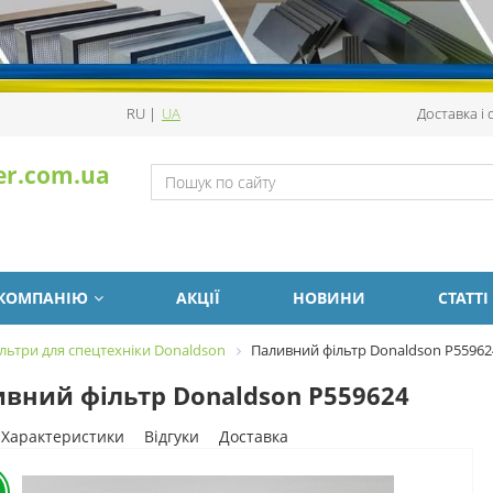
RU
|
UA
Доставка і
er.com.ua
 КОМПАНІЮ
АКЦІЇ
НОВИНИ
СТАТТІ
льтри для спецтехніки Donaldson
Паливний фільтр Donaldson P55962
вний фільтр Donaldson P559624
Характеристики
Відгуки
Доставка