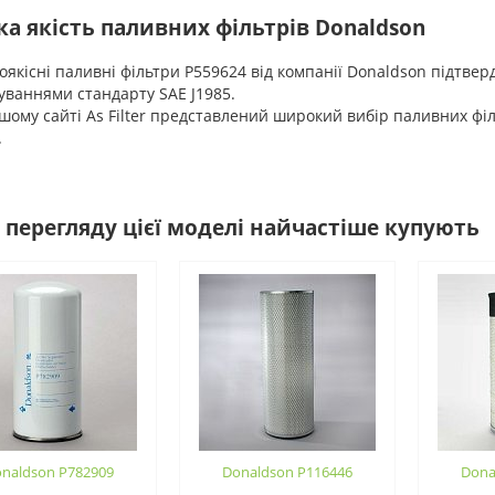
а якість паливних фільтрів Donaldson
кісні паливні фільтри P559624 від компанії Donaldson підтве
ваннями стандарту SAE J1985.
му сайті As Filter представлений широкий вибір паливних філь
.
 перегляду цієї моделі найчастіше купують
naldson P782909
Donaldson P116446
Dona