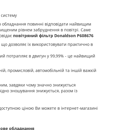
 систему
ого обладнання повинні відповідати найвищим
вищеним рівнем забруднення в повітрі. Саме
овідає
повітряний фільтр Donaldson P608676
, що дозволяє їх використовувати практично в
ий потрапляє в двигун у 99,99% - це найвищий
ній, промисловій, автомобільній та іншій важкій
ним, завдяки чому значно знижується
дно зношування знижується, разом із
 доступною ціною Ви можете в інтернет-магазині
лове обладнання