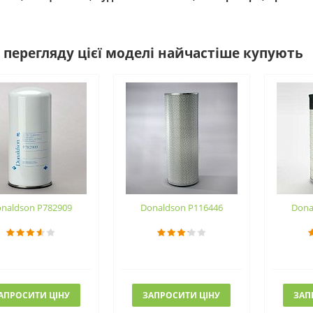
 перегляду цієї моделі найчастіше купують
naldson P782909
Donaldson P116446
Dona
АПРОСИТИ ЦІНУ
ЗАПРОСИТИ ЦІНУ
ЗАП