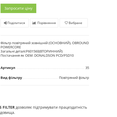
Запросити ціну
Поділитися
Порівняння
Вибране
Фільтр повітряний зовнішній (ОСНОВНИЙ), OBROUND
POWERCORE
Загальні деталі:P601560(ВТОРИННИЙ)
Постачання як OEM: DONALDSON PCD/PSD10
Артикул
35
Вид фільтру
Повітряний фільтр
S FILTER
дозволяє підтримувати працездатність
редовища.