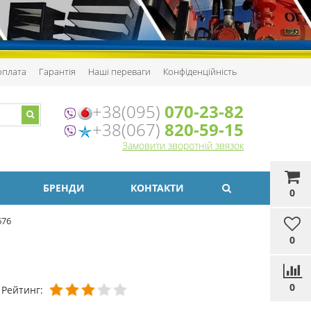
 оплата
Гарантія
Наші переваги
Конфіденційність
+38(095)
070-23-82
+38(067)
820-59-15
Замовити зворотній звязок
БРЕНДИ
КОНТАКТИ
0
676
0
0
Рейтинг: