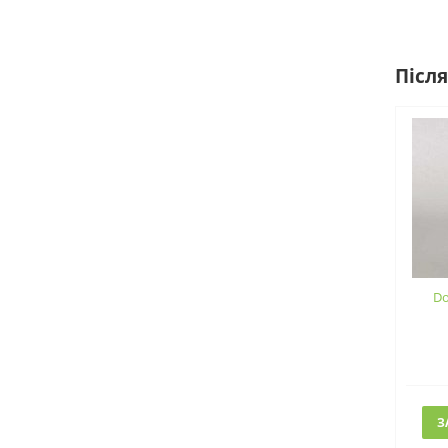
Після
Do
З