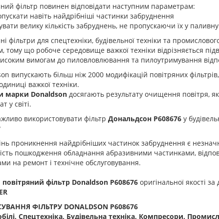
яний фільтр повинен відповідати наступним параметрам:
опускати навіть найдрібніші частинки забруднення
увати велику кількість забруднень, не пропускаючи їх у паливну
ні фільтри для спецтехніки, будівельної техніки та промислов
, тому що робоче середовище важкої техніки відрізняється під
високим вимогам до пиловловлювання та пилоутримування відп
on випускають більш ніж 2000 модифікацій повітряних фільтрів
одиниці важкої техніки.
и марки Donaldson
досягають результату очищення повітря, як
т у світі.
ажливо використовувати фільтр
Дональдсон
P608676
у будівель
?
інь проникнення найдрібніших частинок забруднення є незнач
ість пошкодження обладнання абразивними частинками, відпові
ми на ремонт і технічне обслуговування.
 повітряний фільтр Donaldson
P608676
оригінальної якості за
ER
УВАННЯ ФІЛЬТРУ DONALDSON P608676
білі, Спецтехніка, Будівельна техніка, Компресори, Промис