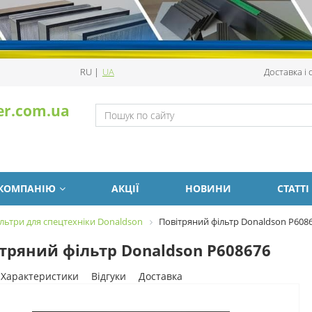
RU
|
UA
Доставка і
er.com.ua
 КОМПАНІЮ
АКЦІЇ
НОВИНИ
СТАТТІ
льтри для спецтехніки Donaldson
Повітряний фільтр Donaldson P608
тряний фільтр Donaldson P608676
Характеристики
Відгуки
Доставка