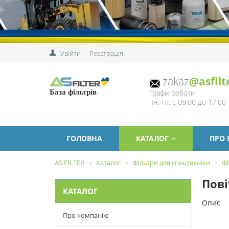
Увійти
Реєстрація
zakaz
@asfilt
Графік роботи
База фільтрів
пн.-пт. с 09:00 до 17:00
ГОЛОВНА
КАТАЛОГ
ПРО
AS FILTER
Каталог
Фільтри для спецтехніки
Фі
Пові
КАТАЛОГ
Опис
Про компанію