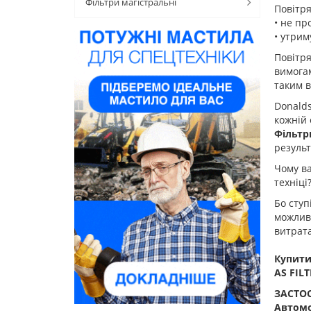
Фільтри магістральні
Повітр
• не пр
• утрим
Повітря
вимогам
таким 
Donalds
кожній 
Фільтр
результа
Чому в
техніці
Бо ступ
можлив
витрата
Купити
AS FILT
ЗАСТОС
Автомо