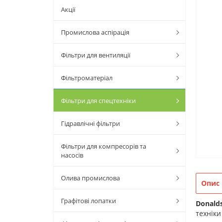
Акції
Промислова аспірація
Фільтри для вентиляції
Фільтроматеріал
Фільтри для спецтехніки
Гідравлічні фільтри
Фільтри для компресорів та
насосів
Олива промислова
Опис
Графітові лопатки
Donald
техніки