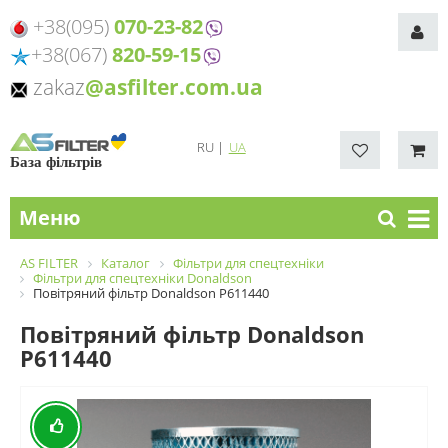
+38(095)
070-23-82
+38(067)
820-59-15
zakaz
@asfilter.com.ua
RU
|
UA
База фільтрів
Меню
AS FILTER
Каталог
Фільтри для спецтехніки
Фільтри для спецтехніки Donaldson
Повітряний фільтр Donaldson P611440
Повітряний фільтр Donaldson
P611440