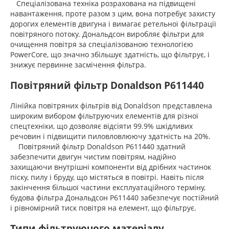
Спеціалізована техніка розрахована на підвищені
навантаження, проте разом з цим, вона потребує захисту
дорогих елементів двигуна і вимагає ретельної фільтрації
повітряного потоку. Дональдсон виробляє фільтри для
очищення повітря за спеціалізованою технологією
PowerCore, що значно збільшує здатність, що фільтрує, і
знижує первинне засмічення фільтра.
Повітряний фільтр Donaldson P611440
Лінійка повітряних фільтрів від Donaldson представлена ​​
широким вибором фільтруючих елементів для різної
спецтехніки, що дозволяє відсіяти 99.9% шкідливих
речовин і підвищити пиловловлюючу здатність на 20%.
Повітряний фільтр Donaldson P611440 здатний
забезпечити двигун чистим повітрям, надійно
захищаючи внутрішні компоненти від дрібних частинок
піску, пилу і бруду, що містяться в повітрі. Навіть після
закінчення більшої частини експлуатаційного терміну,
будова фільтра Дональдсон P611440 забезпечує постійний
і рівномірний тиск повітря на елемент, що фільтрує.
Типи фільтруючого матеріалу