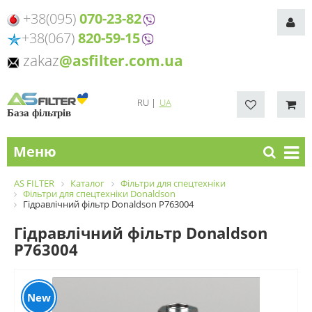
+38(095)
070-23-82
+38(067)
820-59-15
zakaz
@asfilter.com.ua
RU
|
UA
База фільтрів
Меню
AS FILTER
Каталог
Фільтри для спецтехніки
Фільтри для спецтехніки Donaldson
Гідравлічний фільтр Donaldson P763004
Гідравлічний фільтр Donaldson
P763004
New