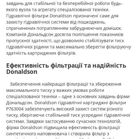
завдань для стабільної та безперебійної роботи будь-
якого вузла та агрегату спеціалізованої техніки.
Гідравлічні фільтри Donaldson призначені саме для
захисту гідравлічної системи від пошкоджень,
спричинених потраплянням забруднюючих домішок.
Компанія Дональдсон досягла поліпшення показників
пропускної здатності, що дозволило стабілізувати тиск
гідравлічної рідини та максимально зберегти фільтруючу
здатність картриджних фільтрів.
Ефективність фільтрації та надійність
Donaldson
Забезпечення найкращої фільтрації та збереження
максимального тиску у важких умовах роботи
спеціалізованої техніки – одне з основних завдань фірми
Дональдсон. Donaldson гідравлічні картриджні фільтри
P763004 забезпечують високий захист систем різного
тиску, зберігаючи стабільний тиск усередині гідравлічної
системи. Завдяки застосуванню сучасних технологій,
фірма Donaldson підвищила ефективність фільтрації
синтетичного наповнювача і створила фільтр з