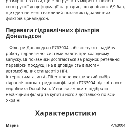
розмірністю сітки, що фільтрує, в 16 мікрон. Стійкість
конструкції до деформації на розрив, що дорівнює 6,9 бар,
ще один не менш важливий показник гідравлічних
фільтрів Дональдсон.
Переваги гідравлічних фільтрів
Дональдсон
Фільтри Дональдсон P763004 забезпечують надійну
роботу гідравлічної системи навіть при холодному
запуску. Ці показники досягаються за рахунок ретельної
перевірки продукції на відповідність вимогам
автомобільних стандартів HF4.
Інтернет-магазин AsFilter пропонує широкий вибір
гідравлічних картриджних фільтрів P763004 від світового
виробника Donaldson. У нас ви зможете підібрати
необхідний фільтр та купити його з доставкою по всій
Україні.
Характеристики
Марка
P763004