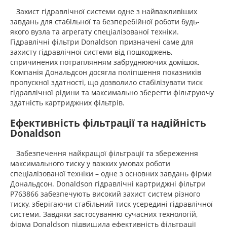
Захист гідравлічної системи одне з найважливіших
завдань для стабільної та безперебійної роботи будь-
якого вузла та агрегату спеціалізованої техніки.
Гідравлічні фільтри Donaldson призначені саме для
захисту гідравлічної системи від пошкоджень,
спричинених потраплянням забруднюючих домішок.
Компанія Дональдсон досягла поліпшення показників
пропускної здатності, що дозволило стабілізувати тиск
гідравлічної рідини та максимально зберегти фільтруючу
здатність картриджних фільтрів.
Ефективність фільтрації та надійність
Donaldson
Забезпечення найкращої фільтрації та збереження
максимального тиску у важких умовах роботи
спеціалізованої техніки – одне з основних завдань фірми
Дональдсон. Donaldson гідравлічні картриджні фільтри
P763866 забезпечують високий захист систем різного
тиску, зберігаючи стабільний тиск усередині гідравлічної
системи. Завдяки застосуванню сучасних технологій,
фірма Donaldson підвищила ефективність фільтрації