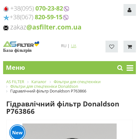
+38(095)
070-23-82
+38(067)
820-59-15
zakaz
@asfilter.com.ua
RU
|
UA
База фільтрів
Меню
AS FILTER
Каталог
Фільтри для спецтехніки
Фільтри для спецтехніки Donaldson
Гідравлічний фільтр Donaldson P763866
Гідравлічний фільтр Donaldson
P763866
New