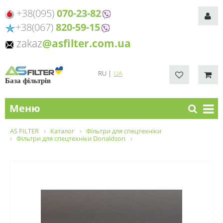
+38(095)
070-23-82
+38(067)
820-59-15
zakaz
@asfilter.com.ua
RU
|
UA
База фільтрів
Меню
AS FILTER
Каталог
Фільтри для спецтехніки
Фільтри для спецтехніки Donaldson