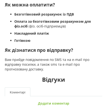
Як можна оплатити?
Безготівковий розрахунок із ПДВ
Оплата за безготівковим розрахунком для
фіз.осіб
(фіз. осіб-підприємців)
Накладений платіж
Готівкою
Як дізнатися про відправку?
Вам прийде повідомлення по SMS та на e-mail про
відправку посилки, а також sms та e-mail про
прогнозовану доставку.
Відгуки
Коментарі
Додати коментар