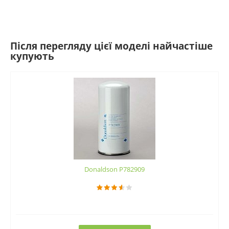
Після перегляду цієї моделі найчастіше
купують
Donaldson P782909