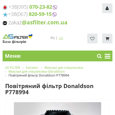
+38(095)
070-23-82
+38(067)
820-59-15
zakaz
@asfilter.com.ua
RU
|
UA
База фільтрів
Меню
AS FILTER
Каталог
Фільтри для спецтехніки
Фільтри для спецтехніки Donaldson
Повітряний фільтр Donaldson P778994
Повітряний фільтр Donaldson
P778994