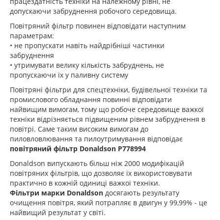
працездатність техніки на належному рівні, не
допускаючи забруднення робочого середовища.
Повітряний фільтр повинен відповідати наступним
параметрам:
• не пропускати навіть найдрібніші частинки
забруднення
• утримувати велику кількість забруднень, не
пропускаючи їх у паливну систему
Повітряні фільтри для спецтехніки, будівельної техніки та
промислового обладнання повинні відповідати
найвищим вимогам, тому що робоче середовище важкої
техніки відрізняється підвищеним рівнем забруднення в
повітрі. Саме таким високим вимогам до
пиловловлювання та пилоутримування відповідає
повітряний фільтр Donaldson P778994
Donaldson випускають більш ніж 2000 модифікацій
повітряних фільтрів, що дозволяє їх використовувати
практично в кожній одиниці важкої техніки.
Фільтри марки Donaldson
досягають результату
очищення повітря, який потрапляє в двигун у 99,99% - це
найвищий результат у світі.