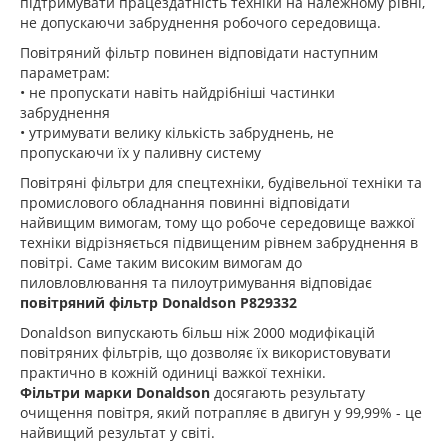
підтримувати працездатність техніки на належному рівні,
не допускаючи забруднення робочого середовища.
Повітряний фільтр повинен відповідати наступним
параметрам:
• не пропускати навіть найдрібніші частинки
забруднення
• утримувати велику кількість забруднень, не
пропускаючи їх у паливну систему
Повітряні фільтри для спецтехніки, будівельної техніки та
промислового обладнання повинні відповідати
найвищим вимогам, тому що робоче середовище важкої
техніки відрізняється підвищеним рівнем забруднення в
повітрі. Саме таким високим вимогам до
пиловловлювання та пилоутримування відповідає
повітряний фільтр Donaldson P829332
Donaldson випускають більш ніж 2000 модифікацій
повітряних фільтрів, що дозволяє їх використовувати
практично в кожній одиниці важкої техніки.
Фільтри марки Donaldson
досягають результату
очищення повітря, який потрапляє в двигун у 99,99% - це
найвищий результат у світі.