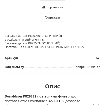
Порівняння
Вибране
Загальні деталі: P600975 (ВТОРИННИЙ)
з радіальним ущільненням
Загальні деталі: P827653 (ОСНОВНИЙ)
Постачання як OEM: DONALDSON FPG07 AIR CLEANERS
Артикул
146
Вид фільтру
Повітряний фільтр
Опис
Donaldson P829332 повітряний фільтр
, що
поставляються компанією
AS FILTER
дозволяє