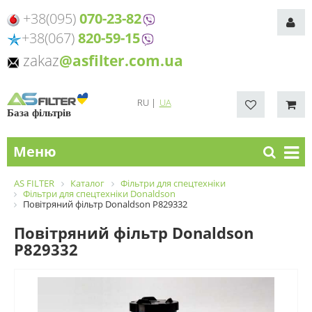
+38(095)
070-23-82
+38(067)
820-59-15
zakaz
@asfilter.com.ua
RU
|
UA
База фільтрів
Меню
AS FILTER
Каталог
Фільтри для спецтехніки
Фільтри для спецтехніки Donaldson
Повітряний фільтр Donaldson P829332
Повітряний фільтр Donaldson
P829332