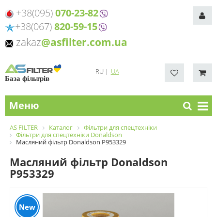
+38(095)
070-23-82
+38(067)
820-59-15
zakaz
@asfilter.com.ua
RU
|
UA
База фільтрів
Меню
AS FILTER
Каталог
Фільтри для спецтехніки
Фільтри для спецтехніки Donaldson
Масляний фільтр Donaldson P953329
Масляний фільтр Donaldson
P953329
New