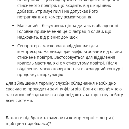
стисненого повітря, що входить, від шкідливих
добавок. Утримує пил і не допускає його
потрапляння в камеру всмоктування.
Масляний – безумовно, цінна деталь в обладнанні.
Головне призначення це фільтрація оливи, що
надходить, від різних домішок.
Сепаратор - масловологовідділювач для
компресора. На виході дає відфільтроване від оливи
стиснене повітря. Застосовується для відділення
крапель мастила, які є у стиснутому повітрі. Після
відділення масло повертається в охолодний контур і
продовжує циркуляцію.
Для збільшення терміну служби обладнання необхідно
своєчасно проводити заміну фільтрів. Вони є невід'ємною
частиною обладнання та відповідають за коректну роботу
всієї системи.
Бажаєте підібрати та замовити компресорні фільтри (і
щоб ціна подобалася)?