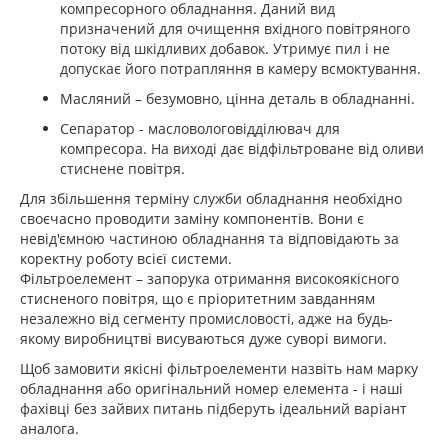
компресорного обладнання. Даний вид
призначений для очищення вхідного повітряного
потоку від шкідливих добавок. Утримує пил і не
допускає його потрапляння в камеру всмоктування.
Масляний – безумовно, цінна деталь в обладнанні.
Сепаратор - масловологовідділювач для
компресора. На виході дає відфільтроване від оливи
стиснене повітря.
Для збільшення терміну служби обладнання необхідно
своєчасно проводити заміну компонентів. Вони є
невід'ємною частиною обладнання та відповідають за
коректну роботу всієї системи.
Фільтроелемент – запорука отримання високоякісного
стисненого повітря, що є пріоритетним завданням
незалежно від сегменту промисловості, адже на будь-
якому виробництві висуваються дуже суворі вимоги.
Щоб замовити якісні фільтроелементи назвіть нам марку
обладнання або оригінальний номер елемента - і наші
фахівці без зайвих питань підберуть ідеальний варіант
аналога.