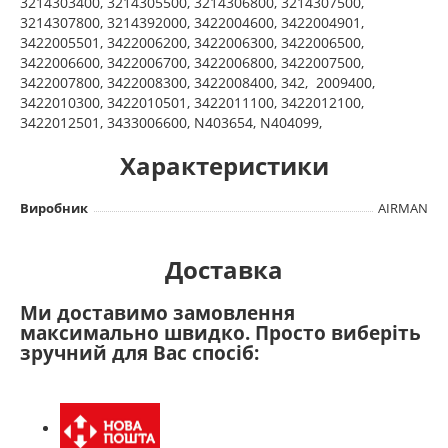
3214303400, 3214305500, 3214306800, 3214307500,
3214307800, 3214392000, 3422004600, 3422004901,
3422005501, 3422006200, 3422006300, 3422006500,
3422006600, 3422006700, 3422006800, 3422007500,
3422007800, 3422008300, 3422008400, 342, 2009400,
3422010300, 3422010501, 3422011100, 3422012100,
3422012501, 3433006600, N403654, N404099,
Характеристики
Виробник
AIRMAN
Доставка
Ми доставимо замовлення
максимально швидко. Просто виберіть
зручний для Вас спосіб: