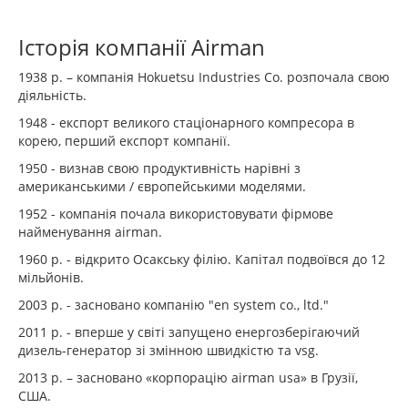
Історія компанії Airman
1938 р. – компанія Hokuetsu Industries Co. розпочала свою
діяльність.
1948 - експорт великого стаціонарного компресора в
корею, перший експорт компанії.
1950 - визнав свою продуктивність нарівні з
американськими / європейськими моделями.
1952 - компанія почала використовувати фірмове
найменування airman.
1960 р. - відкрито Осакську філію. Капітал подвоївся до 12
мільйонів.
2003 р. - засновано компанію "en system co., ltd."
2011 р. - вперше у світі запущено енергозберігаючий
дизель-генератор зі змінною швидкістю та vsg.
2013 р. – засновано «корпорацію airman usa» в Грузії,
США.