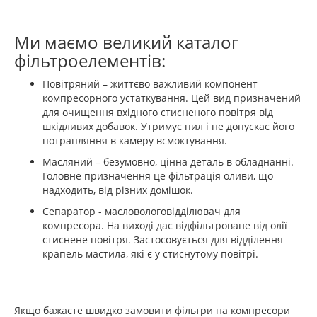
Ми маємо великий каталог
фільтроелементів:
Повітряний – життєво важливий компонент
компресорного устаткування. Цей вид призначений
для очищення вхідного стисненого повітря від
шкідливих добавок. Утримує пил і не допускає його
потрапляння в камеру всмоктування.
Масляний – безумовно, цінна деталь в обладнанні.
Головне призначення це фільтрація оливи, що
надходить, від різних домішок.
Сепаратор - масловологовідділювач для
компресора. На виході дає відфільтроване від олії
стиснене повітря. Застосовується для відділення
крапель мастила, які є у стиснутому повітрі.
Якщо бажаєте швидко замовити фільтри на компресори