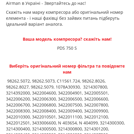
Airman в Україні - Звертайтесь до нас!
Скажіть нам марку компресора або оригінальний номер
елемента - і наші фахівці без зайвих питань підберуть
ідеальний варіант аналога.
Ваша модель компресора? скажіть нам!
PDS 750 S
Виберіть оригінальний номер фільтра та повідомте
нам
98262.5072, 98262.5073, C11561.724, 98262.8026,
98262.8027, 98262.5079, 1078A30930, 3214307800,
3214392000, 3422004600, 3422004901, 3422005501,
3422006200, 3422006300, 3422006500, 3422006600,
3422006700, 3422006800, 3422007500, 3422007800,
3422008300, 3422008400, 3422009400, 3422009900,
3422010300, 3422010501, 3422011100, 3422012100,
3422012501, 3433006600, N 403654, N 404099, 3214300300,
3214300400, 3214300500, 3214300800, 3214301200,