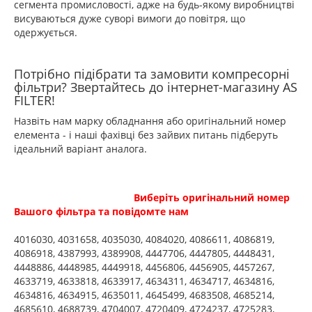
сегмента промисловості, адже на будь-якому виробництві
висуваються дуже суворі вимоги до повітря, що
одержується.
Потрібно підібрати та замовити компресорні
фільтри? Звертайтесь до інтернет-магазину AS
FILTER!
Назвіть нам марку обладнання або оригінальний номер
елемента - і наші фахівці без зайвих питань підберуть
ідеальний варіант аналога.
Виберіть оригінальний номер
Вашого фільтра та повідомте нам
4016030, 4031658, 4035030, 4084020, 4086611, 4086819,
4086918, 4387993, 4389908, 4447706, 4447805, 4448431,
4448886, 4448985, 4449918, 4456806, 4456905, 4457267,
4633719, 4633818, 4633917, 4634311, 4634717, 4634816,
4634816, 4634915, 4635011, 4645499, 4683508, 4685214,
4685610, 4688739, 4704007, 4720409, 4724237, 4725283,