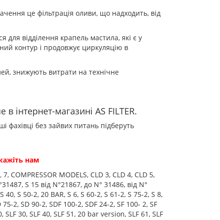
ачення це фільтрація оливи, що надходить, від
 для відділення крапель мастила, які є у
дний контур і продовжує циркуляцію в
й, знижують витрати на технічне
 в інтернет-магазині AS FILTER.
і фахівці без зайвих питань підберуть
кажіть нам
 5, CL 7, COMPRESSOR MODELS, CLD 3, CLD 4, CLD 5,
N°31487, S 15 від N°21867, до N° 31486, від N°
 40, S 50-2, 20 BAR, S 6, S 60-2, S 61-2, S 75-2, S 8,
 75-2, SD 90-2, SDF 100-2, SDF 24-2, SF 100- 2, SF
, SLF 30, SLF 40, SLF 51, 20 bar version, SLF 61, SLF