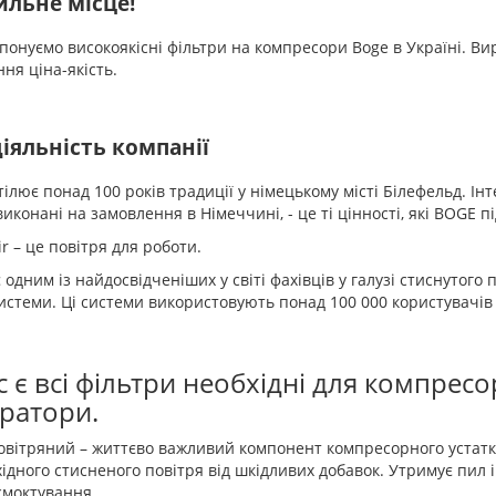
ильне місце!
онуємо високоякісні фільтри на компресори Boge в Україні. Вир
ня ціна-якість.
іяльність компанії
ілює понад 100 років традиції у німецькому місті Білефельд. Ін
 виконані на замовлення в Німеччині, - це ті цінності, які BOGE п
r – це повітря для роботи.
 одним із найдосвідченіших у світі фахівців у галузі стиснутого
системи. Ці системи використовують понад 100 000 користувачів 
с є всі фільтри необхідні для компресор
ратори.
овітряний – життєво важливий компонент компресорного устат
хідного стисненого повітря від шкідливих добавок. Утримує пил 
смоктування.