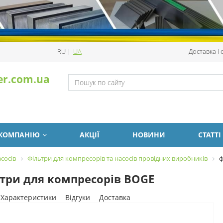
RU
|
UA
Доставка і
er.com.ua
 КОМПАНІЮ
АКЦІЇ
НОВИНИ
СТАТТІ
сосів
Фільтри для компресорів та насосів провідних виробників
ф
три для компресорів BOGE
Характеристики
Відгуки
Доставка