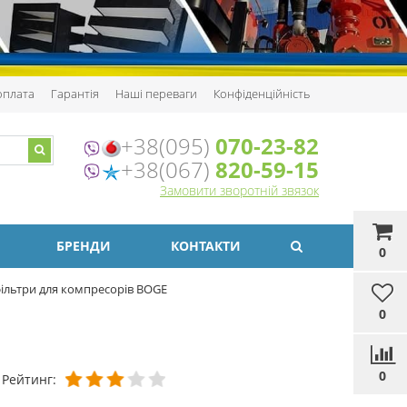
 оплата
Гарантія
Наші переваги
Конфіденційність
+38(095)
070-23-82
+38(067)
820-59-15
Замовити зворотній звязок
БРЕНДИ
КОНТАКТИ
0
ільтри для компресорів BOGE
0
0
Рейтинг: