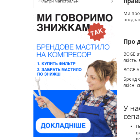
прав
Фільтри магістральні
Ми проп
поєднан
Про д
BOGE вт
якість,
BOGE Ai
Бренд є
якісні 
У на
сепа
П
в
в