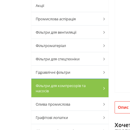
Акції
Промислова аспірація
Фільтри для вентиляції
Фільтроматеріал
Фільтри для спецтехніки
Гідравлічні фільтри
Фільтри для компресорів та
насосів
Олива промислова
Опис
Графітові лопатки
Хоче