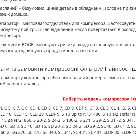
асляний – безумовно, цінна деталь в обладнанні. Головне призн
ізних домішок.
епаратор - масловлагоотделитель для компресора. Застосовується
тиснутому повітрі. Після відділення масло повертається в охоло
омпресорі.
оелементи BOGE зменшують ризики швидкого зношування детале
вування, підвищують продуктивність системи.
рати та замовити компресорні фільтри? Найпростіше
 нам марку компресора або оригінальний номер елемента - і наш
ий варіант аналога.
Виберіть модель компресора і с
 4, C 5, C 7, C 9, CD 4, CD 5, CD 7, CD 9, CDF 9, CF 9, CL 3, CL 4, CL
LD 10, CLD 15, CLD 20, CLDF 9, S 10 up to N°31486, S 10 від serial 
 15 до N°21866, S 20-2, S 24-2, S 100-2, S 271, S 29-2, S 31 -2, S 341, S
SD 6, SD 8, SD 10, SD 15, SD 20-2, SD 24-2, SD 29-2, SD40, SD 61-2, SD
 60-2, SG 270, SL 270, SL 340, SL 341, SL 431, SL 481, SLDF 30, SLDF 40