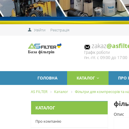
Увійти
Реєстрація
zakaz
@asfilt
Графік роботи
База фільтрів
пн.-пт. с 09:00 до 17:00
ГОЛОВНА
КАТАЛОГ
ПРО
AS FILTER
Каталог
Фільтри для компресорів та на
філь
КАТАЛОГ
Опис
Про компанію