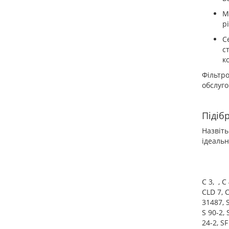
М
р
С
с
к
Фільтр
обслуго
Підіб
Назвіть
ідеальн
C 3, , C
CLD 7, C
31487, S
S 90-2, 
24-2, SF