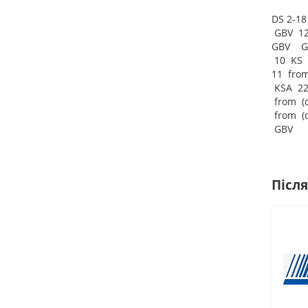
DS 2-1
GBV 12
GBV GB
10 KS 
11 fro
KSA 22
from (
from (
GBV
Після