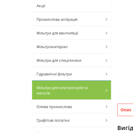
Акції
Промислова аспірація
Фільтри для вентиляції
Фільтроматеріал
Фільтри для спецтехніки
Гідравлічні фільтри
Фільтри для компресорів та
насосів
Олива промислова
Опис
Графітові лопатки
Вигід