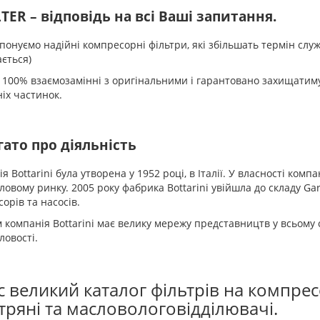
LTER – відповідь на всі Ваші запитання.
онуємо надійні компресорні фільтри, які збільшать термін служб
ється)
100% взаємозамінні з оригінальними і гарантовано захищатиму
іх частинок.
ато про діяльність
я Bottarini була утворена у 1952 році, в Італії. У власності комп
овому ринку. 2005 року фабрика Bottarini увійшла до складу Gar
орів та насосів.
 компанія Bottarini має велику мережу представництв у всьому с
овості.
с великий каталог фільтрів на компресо
тряні та масловологовідділювачі.