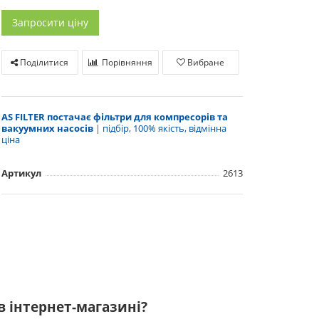
Запросити ціну
Поділитися
Порівняння
Вибране
AS FILTER постачає фільтри для компресорів та
вакуумних насосів
| підбір, 100% якість, відмінна
ціна
Артикул
2613
в інтернет-магазині?