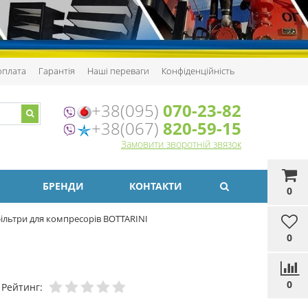
 оплата
Гарантія
Наші переваги
Конфіденційність
+38(095)
070-23-82
+38(067)
820-59-15
Замовити зворотній звязок
БРЕНДИ
КОНТАКТИ
0
ільтри для компресорів BOTTARINI
0
0
Рейтинг: