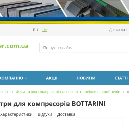
RU
|
UA
Доставка і
er.com.ua
 КОМПАНІЮ
АКЦІЇ
НОВИНИ
СТАТТІ
сосів
Фільтри для компресорів та насосів провідних виробників
ф
три для компресорів BOTTARINI
Характеристики
Відгуки
Доставка