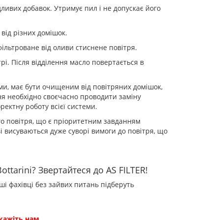
ливих добавок. Утримує пил і не допускає його
від різних домішок.
фільтроване від оливи стиснене повітря.
трі. Після відділення масло повертається в
ми, має бути очищеним від повітряних домішок,
ня необхідно своєчасно проводити заміну
ректну роботу всієї системи.
го повітря, що є пріоритетним завданням
і висуваються дуже суворі вимоги до повітря, що
ttarini? Звертайтеся до AS FILTER!
і фахівці без зайвих питань підберуть
кажіть нам