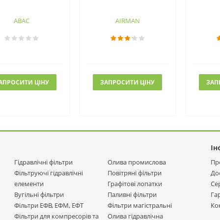
ABAC
AIRMAN
АПРОСИТИ ЦІНУ
ЗАПРОСИТИ ЦІНУ
ЗАП
Ін
Гідравлічні фільтри
Олива промислова
Пр
Фільтруючі гідравлічні
Повітряні фільтри
До
елементи
Графітові лопатки
Се
Вугільні фільтри
Паливні фільтри
Га
Фільтри ЕФВ, ЕФМ, ЕФТ
Фільтри магістральні
Ко
Фільтри для компресорів та
Олива гідравлічна