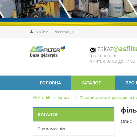
Увійти
Реєстрація
zakaz
@asfilt
Графік роботи
База фільтрів
пн.-пт. с 09:00 до 17:00
ГОЛОВНА
КАТАЛОГ
ПРО
AS FILTER
Каталог
Фільтри для компресорів та на
філь
КАТАЛОГ
Опис
Про компанію