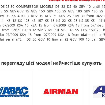
8 DS 25-30 COMPRESSOR MODELS DS 32 DS 40 GBV 10 until 1
5 SS GBV GBV 15 GBV 150 GBV 150 SS GBV 180 GBV 180 SS 
V 95 KA 4 KA 7 KDV 15 KDV 21 KDV 25 KDV 30 from 04/201
11 KS 12 KS 123 KS 157 KS 18 KS 22 KS 28 KS 35 KS 44 
m 07/2009 KSA 15 KSA 15 from 07/2009 KSA 18 from 07/nbsp; 
 from Serial BA33632 ;MP 7 MP 10 MSC 43 SS GBV 150 7 5 b
da) 07/2009 KSA 18 from 07/2009 KSA 18 from (da) serial n°
da) serial n°2 - DS 30 GBV 10 fino al 92 GBV 100 10 bar GB
 перегляду цієї моделі найчастіше купують