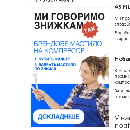
Фільтри магістральні
AS FI
Ми проп
сподоба
Вироби 
сторонн
Небаг
Компані
промисл
компрес
Загалом
промисл
У на
пові