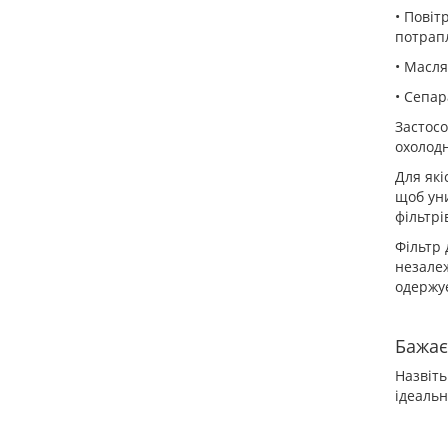
• Повіт
потрап
• Масля
• Сепар
Застосо
охолодн
Для які
щоб уни
фільтрі
Фільтр 
незалеж
одержує
Бажає
Назвіть
ідеальн