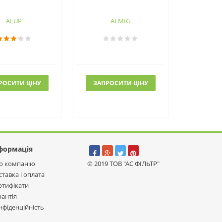
ALUP
ALMIG
РОСИТИ ЦІНУ
ЗАПРОСИТИ ЦІНУ
формація
о компанію
© 2019 ТОВ "АС ФІЛЬТР"
ставка і оплата
ртифікати
рантія
нфіденційність