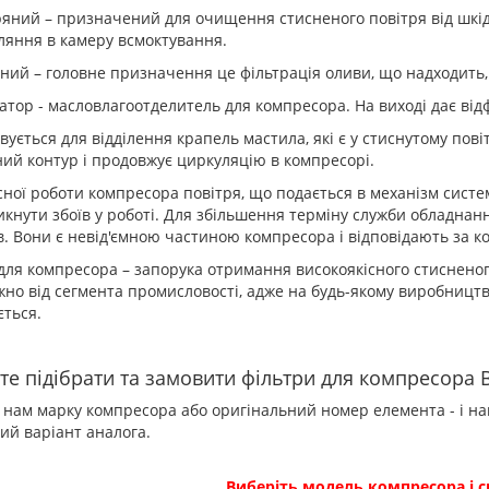
ряний – призначений для очищення стисненого повітря від шкід
ляння в камеру всмоктування.
ний – головне призначення це фільтрація оливи, що надходить, 
атор - масловлагоотделитель для компресора. На виході дає від
вується для відділення крапель мастила, які є у стиснутому пові
ий контур і продовжує циркуляцію в компресорі.
сної роботи компресора повітря, що подається в механізм систе
кнути збоїв у роботі. Для збільшення терміну служби обладнан
в. Вони є невід'ємною частиною компресора і відповідають за ко
для компресора – запорука отримання високоякісного стиснено
но від сегмента промисловості, адже на будь-якому виробництв
ться.
те підібрати та замовити фільтри для компресора Bo
 нам марку компресора або оригінальний номер елемента - і наш
ий варіант аналога.
Виберіть модель компресора і с