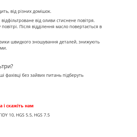
ть, від різних домішок.
 відфільтроване від оливи стиснене повітря.
 повітрі. Після відділення масло повертається в
изики швидкого зношування деталей, знижують
еми.
ьтри?
і фахівці без зайвих питань підберуть
 і скажіть нам
TIDY 10, HGS 5.5, HGS 7.5