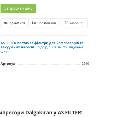
Запросити ціну
Поділитися
Порівняння
Вибране
AS FILTER постачає фільтри для компресорів та
вакуумних насосів
| підбір, 100% якість, відмінна
ціна
Артикул
2619
ресори Dalgakiran у AS FILTER!