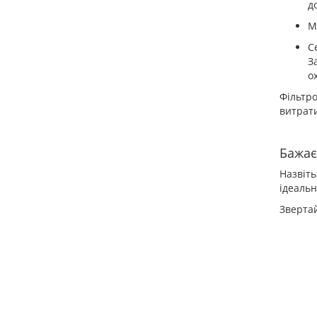
д
М
С
З
о
Фільтр
витрати
Бажає
Назвіть
ідеальн
Звертай