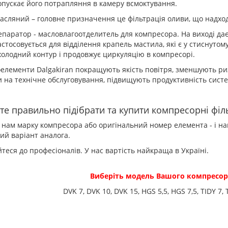
опускає його потрапляння в камеру всмоктування.
асляний – головне призначення це фільтрація оливи, що надходи
епаратор - масловлагоотделитель для компресора. На виході дає
астосовується для відділення крапель мастила, які є у стиснутому
холодний контур і продовжує циркуляцію в компресорі.
оелементи Dalgakiran покращують якість повітря, зменшують р
 на технічне обслуговування, підвищують продуктивність сист
те правильно підібрати та купити компресорні філ
 нам марку компресора або оригінальний номер елемента - і наш
ий варіант аналога.
теся до професіоналів. У нас вартість найкраща в Україні.
Виберіть модель Вашого компресора
DVK 7, DVK 10, DVK 15, HGS 5,5, HGS 7,5, TIDY 7, 