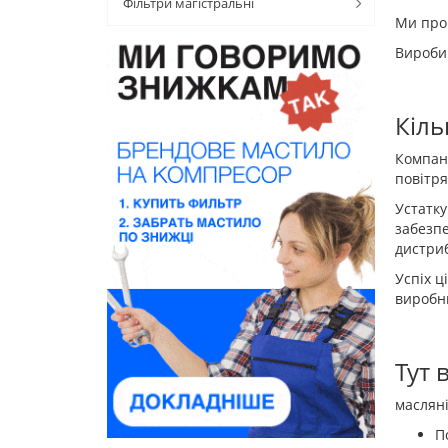
Фільтри магістральні
Ми проп
Вироби 
Кіль
Компані
повітря
Устатку
забезпе
дистриб
Успіх ц
виробни
Тут 
масляні
П