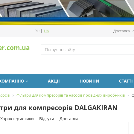
RU
|
UA
Доставка і
er.com.ua
 КОМПАНІЮ
АКЦІЇ
НОВИНИ
СТАТТІ
сосів
Фільтри для компресорів та насосів провідних виробників
ф
три для компресорів DALGAKIRAN
Характеристики
Відгуки
Доставка