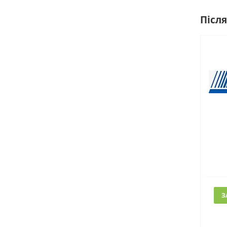
Після
З