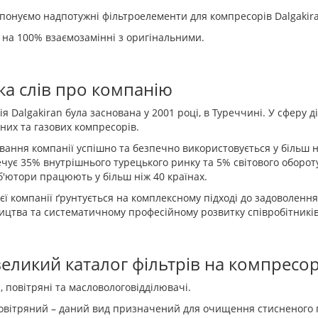
онуємо надпотужні фільтроелементи для компресорів Dalgakira
на 100% взаємозамінні з оригінальними.
ка слів про компанію
я Dalgakiran була заснована у 2001 році, в Туреччині. У сферу 
них та газових компресорів.
вання компанії успішно та безпечно використовується у більш ні
чує 35% внутрішнього турецького ринку та 5% світового оборот
'ютори працюють у більш ніж 40 країнах.
ієї компанії ґрунтується на комплексному підході до задоволення
цтва та систематичному професійному розвитку співробітників
великий каталог фільтрів на компресор
, повітряні та масловологовідділювачі.
овітряний – даний вид призначений для очищення стисненого по