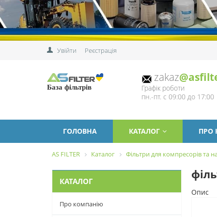
Увійти
Реєстрація
zakaz
@asfilt
Графік роботи
База фільтрів
пн.-пт. с 09:00 до 17:00
ГОЛОВНА
КАТАЛОГ
ПРО
AS FILTER
Каталог
Фільтри для компресорів та на
філь
КАТАЛОГ
Опис
Про компанію