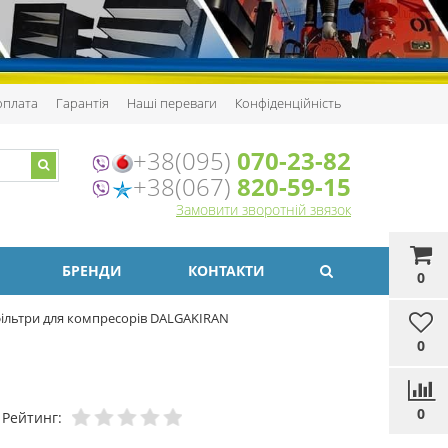
 оплата
Гарантія
Наші переваги
Конфіденційність
+38(095)
070-23-82
+38(067)
820-59-15
Замовити зворотній звязок
БРЕНДИ
КОНТАКТИ
0
ільтри для компресорів DALGAKIRAN
0
0
Рейтинг: