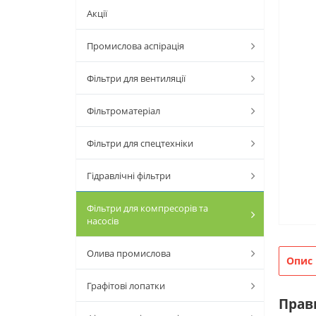
Акції
Промислова аспірація
Фільтри для вентиляції
Фільтроматеріал
Фільтри для спецтехніки
Гідравлічні фільтри
Фільтри для компресорів та
насосів
Олива промислова
Опис
Графітові лопатки
Прави