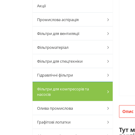
Акції
Промислова аспірація
Фільтри для вентиляції
Фільтроматеріал
Фільтри для спецтехніки
Гідравлічні фільтри
Фільтри для компресорів та
насосів
Олива промислова
Опис
Графітові лопатки
Тут 