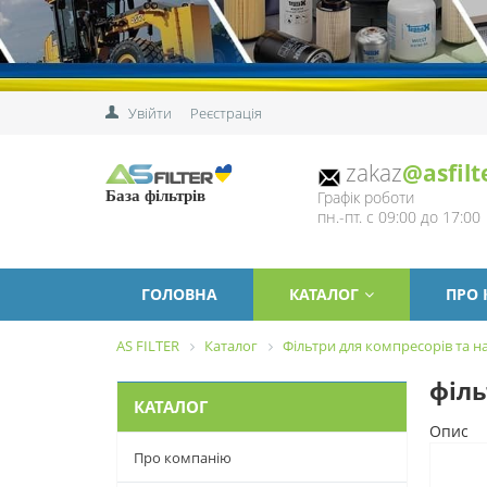
Увійти
Реєстрація
zakaz
@asfilt
Графік роботи
База фільтрів
пн.-пт. с 09:00 до 17:00
ГОЛОВНА
КАТАЛОГ
ПРО
AS FILTER
Каталог
Фільтри для компресорів та на
філь
КАТАЛОГ
Опис
Про компанію