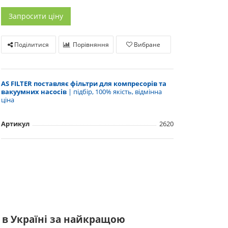
Запросити ціну
Поділитися
Порівняння
Вибране
AS FILTER поставляє фільтри для компресорів та
вакуумних насосів
| підбір, 100% якість, відмінна
ціна
Артикул
2620
 в Україні за найкращою