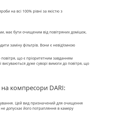
оби на всі 100% рівні за якістю з
ми, має бути очищеним від повітряних домішок,
ити заміну фільтрів. Вони є невід'ємною
 повітря, що є пріоритетним завданням
і висуваються дуже суворі вимоги до повітря, що
 на компресори DARI:
кування. Цей вид призначений для очищення
і не допускає його потрапляння в камеру