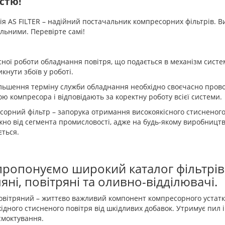
стю!
я AS FILTER – надійний постачальник компресорних фільтрів. Вир
льними. Перевірте самі!
сної роботи обладнання повітря, що подається в механізм систе
кнути збоїв у роботі.
льшення терміну служби обладнання необхідно своєчасно провод
ю компресора і відповідають за коректну роботу всієї системи.
орний фільтр – запорука отримання високоякісного стисненого
но від сегмента промисловості, адже на будь-якому виробництв
ться.
ропонуємо широкий каталог фільтрів
яні, повітряні та оливно-відділювачі.
овітряний – життєво важливий компонент компресорного устат
хідного стисненого повітря від шкідливих добавок. Утримує пил 
смоктування.