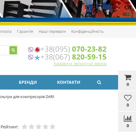
 оплата
Гарантія
Наші переваги
Конфіденційність
+38(095)
070-23-82
+38(067)
820-59-15
Замовити зворотній звязок
БРЕНДИ
КОНТАКТИ
0
ільтри для компресорів DARI
0
0
Рейтинг: