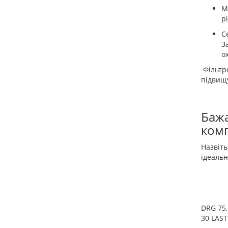
М
р
С
З
о
Фільтр
підвищ
Бажа
комп
Назвіть
ідеальн
DRG 75,
30 LAST