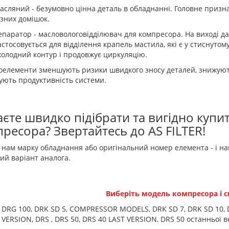
асляний - безумовно цінна деталь в обладнанні. Головне призна
ізних домішок.
епаратор - масловологовідділювач для компресора. На виході да
астосовується для відділення крапель мастила, які є у стиснутому
холодний контур і продовжує циркуляцію.
оелементи зменшують ризики швидкого зносу деталей, знижують
ують продуктивність системи.
єте швидко підібрати та вигідно купи
ресора? Звертайтесь до AS FILTER!
 нам марку обладнання або оригінальний номер елемента - і наш
ий варіант аналога.
Виберіть модель компресора і с
 DRG 100, DRK SD 5, COMPRESSOR MODELS, DRK SD 7, DRK SD 10, DR
 VERSION, DRS , DRS 50, DRS 40 LAST VERSION, DRS 50 останньої ве