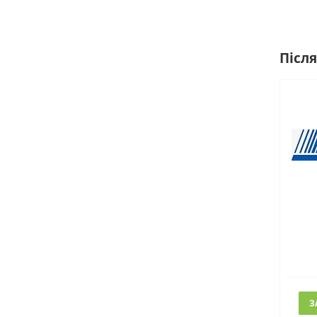
Після
З