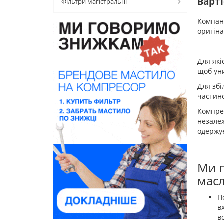
варті
Фільтри магістральні
Компані
оригіна
Для які
щоб уни
Для збі
частино
Компрес
незалеж
одержує
Ми п
масл
П
в
в