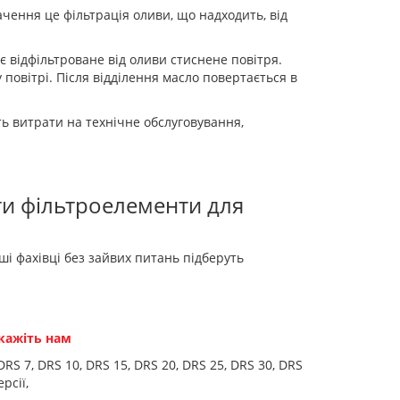
чення це фільтрація оливи, що надходить, від
є відфільтроване від оливи стиснене повітря.
 повітрі. Після відділення масло повертається в
 витрати на технічне обслуговування,
ти фільтроелементи для
і фахівці без зайвих питань підберуть
кажіть нам
S 7, DRS 10, DRS 15, DRS 20, DRS 25, DRS 30, DRS
рсії,