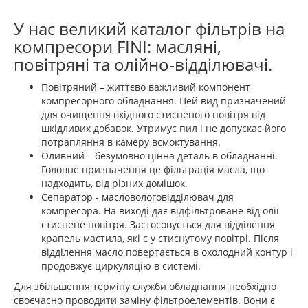
У нас великий каталог фільтрів на
компресори FINI: масляні,
повітряні та олійно-відділювачі.
Повітряний – життєво важливий компонент
компресорного обладнання. Цей вид призначений
для очищення вхідного стисненого повітря від
шкідливих добавок. Утримує пил і не допускає його
потрапляння в камеру всмоктування.
Оливний – безумовно цінна деталь в обладнанні.
Головне призначення це фільтрація масла, що
надходить, від різних домішок.
Сепаратор - масловологовідділювач для
компресора. На виході дає відфільтроване від олії
стиснене повітря. Застосовується для відділення
крапель мастила, які є у стиснутому повітрі. Після
відділення масло повертається в охолодний контур і
продовжує циркуляцію в системі.
Для збільшення терміну служби обладнання необхідно
своєчасно проводити заміну фільтроелементів. Вони є