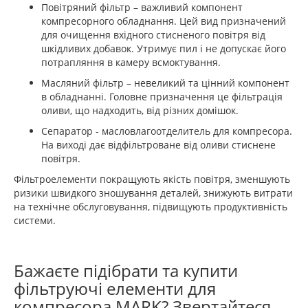
Повітряний фільтр – важливий компонент
компресорного обладнання. Цей вид призначений
для очищення вхідного стисненого повітря від
шкідливих добавок. Утримує пил і не допускає його
потрапляння в камеру всмоктування.
Масляний фільтр – невеликий та цінний компонент
в обладнанні. Головне призначення це фільтрація
оливи, що надходить, від різних домішок.
Сепаратор - масловлагоотделитель для компресора.
На виході дає відфільтроване від оливи стиснене
повітря.
Фільтроелементи покращують якість повітря, зменшують
ризики швидкого зношування деталей, знижують витрати
на технічне обслуговування, підвищують продуктивність
системи.
Бажаєте підібрати та купити
фільтруючі елементи для
компресора MARK? Звертайтеся