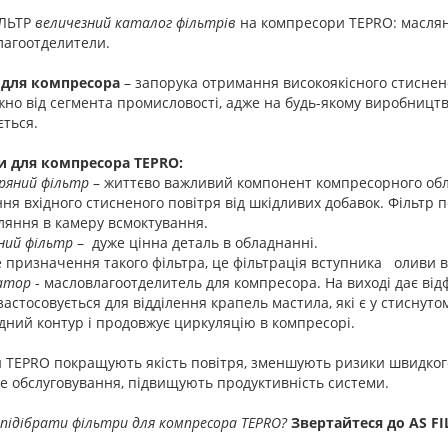
ЛЬТР
величезний каталог фільтрів
на компресори TEPRO: масляні
лагоотделители.
 для компресора
– запорука отримання високоякісного стиснен
но від сегмента промисловості, адже на будь-якому виробництв
ється.
и для компресора TEPRO:
яний фільтр
– життєво важливий компонент компресорного обл
я вхідного стисненого повітря від шкідливих добавок. Фільтр по
ляння в камеру всмоктування.
ний фільтр
– дуже цінна деталь в обладнанні.
 призначення такого фільтра, це фільтрація вступника оливи в
атор
- масловлагоотделитель для компресора. На виході дає від
застосовується для відділення крапель мастила, які є у стиснуто
дний контур і продовжує циркуляцію в компресорі.
и TEPRO покращують якість повітря, зменшують ризики швидког
е обслуговування, підвищують продуктивність системи.
підібрати фільтри для компресора TEPRO?
Звертайтеся до AS FI