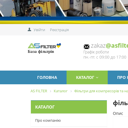
Увійти
Реєстрація
zakaz
@asfilt
Графік роботи
База фільтрів
пн.-пт. с 09:00 до 17:00
ГОЛОВНА
КАТАЛОГ
ПРО
AS FILTER
Каталог
Фільтри для компресорів та на
філь
КАТАЛОГ
Опис
Про компанію