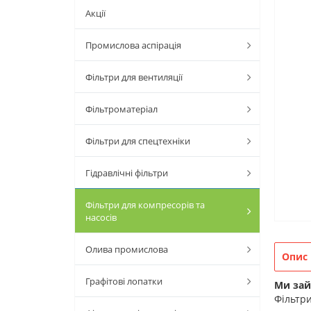
Акції
Промислова аспірація
Фільтри для вентиляції
Фільтроматеріал
Фільтри для спецтехніки
Гідравлічні фільтри
Фільтри для компресорів та
насосів
Олива промислова
Опис
Графітові лопатки
Ми зай
Фільтри