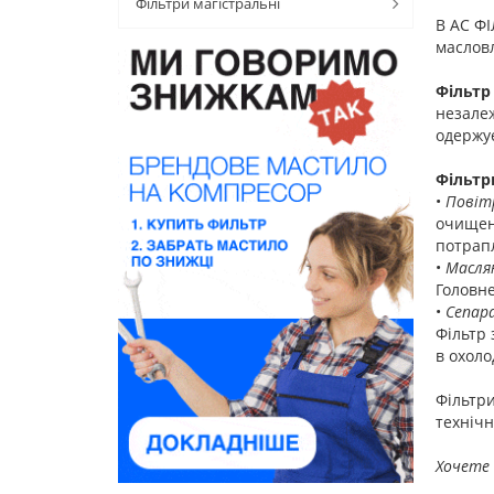
Фільтри магістральні
В АС ФІ
маслов
Фільтр
незалеж
одержу
Фільтр
•
Повітр
очищенн
потрап
•
Масля
Головне
•
Сепар
Фільтр 
в охоло
Фільтр
технічн
Хочете 