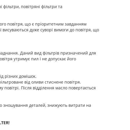
 фільтри, повітряні фільтри та
ого повітря, що є пріоритетним завданням
і висуваються дуже суворі вимоги до повітря, що
аднання. Даний вид фільтрів призначений для
вітря утримує пил і не допускає його
ід різних домішок.
фільтроване від оливи стиснене повітря.
му повітрі. Після відділення масло повертається
о зношування деталей, знижують витрати на
LTER!