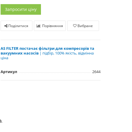
Запросити ціну
Поділитися
Порівняння
Вибране
AS FILTER постачає фільтри для компресорів та
вакуумних насосів
| підбір, 100% якість, відмінна
ціна
Артикул
2644
.