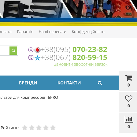
 оплата
Гарантія
Наші переваги
Конфіденційність
+38(095)
070-23-82
+38(067)
820-59-15
Замовити зворотній звязок
БРЕНДИ
КОНТАКТИ
0
ільтри для компресорів TEPRO
0
0
Рейтинг: