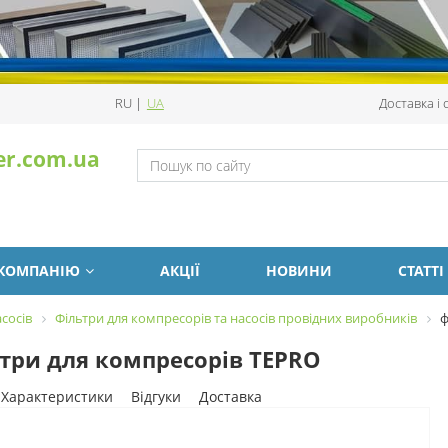
RU
|
UA
Доставка і
er.com.ua
 КОМПАНІЮ
АКЦІЇ
НОВИНИ
СТАТТІ
сосів
Фільтри для компресорів та насосів провідних виробників
ф
три для компресорів TEPRO
Характеристики
Відгуки
Доставка