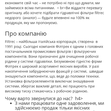
економите свій час – не потрібно ні про що думати, ми
займемося всіма питаннями. < br>Ви віддаєте перевагу
оригіналу, або хочете підібрати гідравлічні фільтри filtrec
недорого (аналог) — будьте впевнені на 100% як
продукція, яку ми пропонуємо.
Про компанію
Filtrec – найбільша італійська корпорація, створена в
1991 році. Сьогодні компанія Філтрек є одним з головних
постачальників промислових фільтрів і фільтруючих
компонентів. Вони призначені для очищення робочої
рідини у системі гідравліки. Безумовною гідністю фірми
Філтрек є широкий асортимент якісних виробів. У разі
накопичення забруднюючих фракцій у системі, швидше
зношуються компоненти, що, веде до поломки техніки.
Установка фільтроелементів виключає зношування
системи, зберігає важливі деталі, які працюють при
високому тиску стикаючись з робочою рідиною.
Чому варто звернутися до нас?
h4>
З нами працювати одне задоволення, ми
здійснюємо продаж тільки якісних