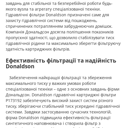
завдань для стабільної та безперебійної роботи будь-
якого вузла та агрегату спеціалізованої техніки.
Гідравлічні фільтри Donaldson призначені саме для
захисту гідравлічної системи від пошкоджень,
спричинених потраплянням забруднюючих домішок.
Компанія Дональдсон досягла поліпшення показників
пропускної здатності, що дозволило стабілізувати тиск
гідравлічної рідини та максимально зберегти фільтруючу
здатність картриджних фільтрів.
Ефективність фільтрації та надійність
Donaldson
Забезпечення найкращої фільтрації та збереження
максимального тиску у важких умовах роботи
спеціалізованої техніки – одне з основних завдань фірми
Дональдсон. Donaldson гідравлічні картриджні фільтри
P173192 забезпечують високий захист систем різного
тиску, зберігаючи стабільний тиск усередині гідравлічної
системи. Завдяки застосуванню сучасних технологій,
фірма Donaldson підвищила ефективність фільтрації
синтетичного наповнювача і створила фільтр з