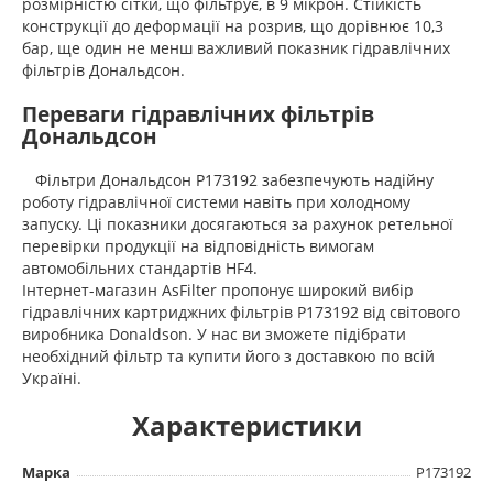
розмірністю сітки, що фільтрує, в 9 мікрон. Стійкість
конструкції до деформації на розрив, що дорівнює 10,3
бар, ще один не менш важливий показник гідравлічних
фільтрів Дональдсон.
Переваги гідравлічних фільтрів
Дональдсон
Фільтри Дональдсон P173192 забезпечують надійну
роботу гідравлічної системи навіть при холодному
запуску. Ці показники досягаються за рахунок ретельної
перевірки продукції на відповідність вимогам
автомобільних стандартів HF4.
Інтернет-магазин AsFilter пропонує широкий вибір
гідравлічних картриджних фільтрів P173192 від світового
виробника Donaldson. У нас ви зможете підібрати
необхідний фільтр та купити його з доставкою по всій
Україні.
Характеристики
Марка
P173192