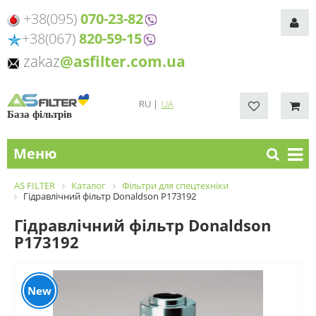
+38(095)
070-23-82
+38(067)
820-59-15
zakaz
@asfilter.com.ua
RU
|
UA
База фільтрів
Меню
AS FILTER
Каталог
Фільтри для спецтехніки
Гідравлічний фільтр Donaldson P173192
Гідравлічний фільтр Donaldson
P173192
New